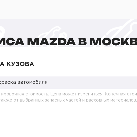
ИСА MAZDA В МОСК
А КУЗОВА
краска автомобиля
тировочная стоимость. Цена может измениться. Конечная стои
 также от выбранных запасных частей и расходных материалов