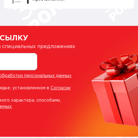
ССЫЛКУ
 и специальных предложениях
обработки персональных данных
рядке, установленном в
Согласии
ного характера, способами,
анных
.