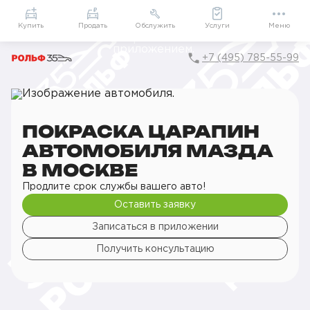
Приложение
Подарки внутри
Мой РОЛЬФ
Купить
Продать
Обслужить
Услуги
Меню
+7 (495) 785-55-99
Главная
РОЛЬФ Сервис
Сервис Mazda
Кузовной ремонт
Покраска царапин
Покраска царапин автомобиля
ПОКРАСКА ЦАРАПИН
АВТОМОБИЛЯ МАЗДА
В МОСКВЕ
Продлите срок службы вашего авто!
Оставить заявку
Записаться в приложении
Получить консультацию