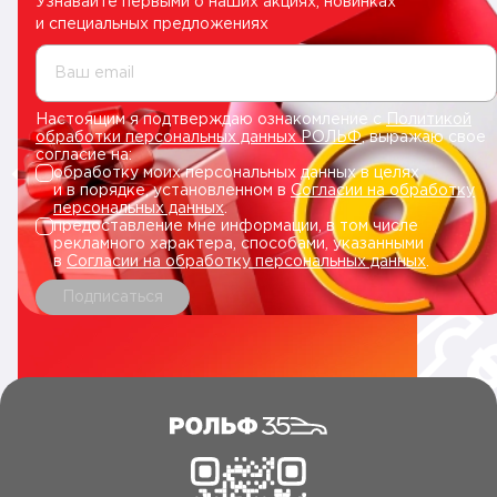
Узнавайте первыми о наших акциях, новинках
и специальных предложениях
Ваш email
Настоящим я подтверждаю ознакомление с
Политикой
обработки персональных данных РОЛЬФ
, выражаю свое
согласие на:
обработку моих персональных данных в целях
и в порядке, установленном в
Согласии на обработку
персональных данных
.
предоставление мне информации, в том числе
рекламного характера, способами, указанными
в
Согласии на обработку персональных данных
.
Подписаться