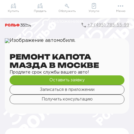
Приложение
Подарки внутри
Мой РОЛЬФ
Купить
Продать
Обслужить
Услуги
Меню
+7 (495) 785-55-99
Главная
РОЛЬФ Сервис
Сервис Mazda
Кузовной ремонт
Ремонт деталей кузова
Ремонт капота
РЕМОНТ КАПОТА
МАЗДА В МОСКВЕ
Продлите срок службы вашего авто!
Оставить заявку
Записаться в приложении
Получить консультацию