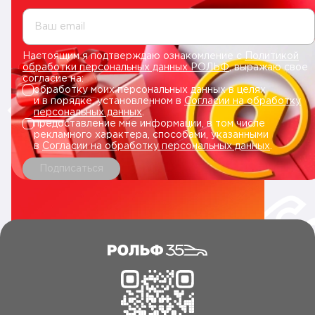
Ваш email
Настоящим я подтверждаю ознакомление с
Политикой
обработки персональных данных РОЛЬФ
, выражаю свое
согласие на:
обработку моих персональных данных в целях
и в порядке, установленном в
Согласии на обработку
персональных данных
.
предоставление мне информации, в том числе
рекламного характера, способами, указанными
в
Согласии на обработку персональных данных
.
Подписаться