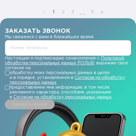
...
1
2
3
11
ЗАКАЗАТЬ ЗВОНОК
Мы свяжемся с вами в ближайшее время
Номер телефона
Настоящим я подтверждаю ознакомление с
Политикой
обработки персональных данных РОЛЬФ
, выражаю свое
согласие на:
обработку моих персональных данных в целях
и в порядке, установленном в
Согласии на обработку
персональных данных
.
предоставление мне информации, в том числе
рекламного характера, способами, указанными
в
Согласии на обработку персональных данных
.
Заказать звонок