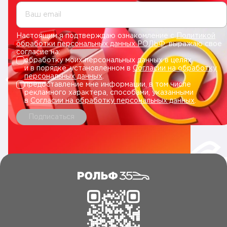
Ваш email
Настоящим я подтверждаю ознакомление с
Политикой
обработки персональных данных РОЛЬФ
, выражаю свое
согласие на:
обработку моих персональных данных в целях
и в порядке, установленном в
Согласии на обработку
персональных данных
.
предоставление мне информации, в том числе
рекламного характера, способами, указанными
в
Согласии на обработку персональных данных
.
Подписаться