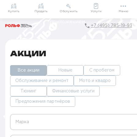
Приложение
Подарки внутри
Мой РОЛЬФ
Купить
Продать
Обслужить
Услуги
Меню
+7 (495) 785-19-93
Главная
Акции в Москве
АКЦИИ
Все акции
Новые
С пробегом
Обслуживание и ремонт
Мото и квадро
Тюнинг
Финансовые услуги
Предложения партнёров
Марка