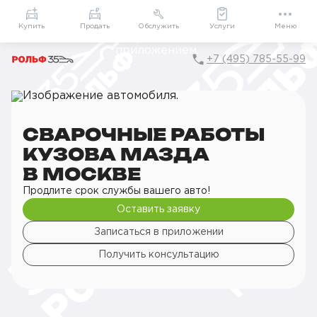
Приложение
Подарки внутри
Мой РОЛЬФ
Купить
Продать
Обслужить
Услуги
Меню
+7 (495) 785-55-99
Главная
РОЛЬФ Сервис
Сервис Mazda
Кузовной ремонт
Сварочные работы
Сварочные работы кузова
СВАРОЧНЫЕ РАБОТЫ
КУЗОВА МАЗДА
В МОСКВЕ
Продлите срок службы вашего авто!
Оставить заявку
Записаться в приложении
Получить консультацию