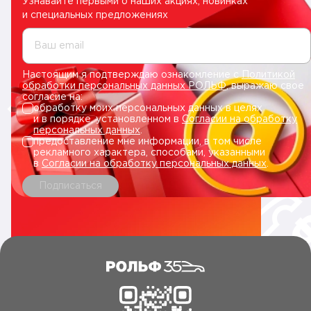
Узнавайте первыми о наших акциях, новинках
и специальных предложениях
Ваш email
Настоящим я подтверждаю ознакомление с
Политикой
обработки персональных данных РОЛЬФ
, выражаю свое
согласие на:
обработку моих персональных данных в целях
и в порядке, установленном в
Согласии на обработку
персональных данных
.
предоставление мне информации, в том числе
рекламного характера, способами, указанными
в
Согласии на обработку персональных данных
.
Подписаться