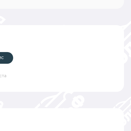
ис
ста