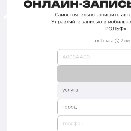
ОНЛАЙН-ЗАПИСЬ
Самостоятельно запишите авто
Управляйте записью в мобильн
РОЛЬФ»
4 шага
2 ми
А000AA00
услуга
город
телефон