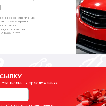
аю свое ознакомление
данных со стороны
е согласие
мации по каналам
. Подробно
тут
.
ССЫЛКУ
 и специальных предложениях
обработки персональных данных