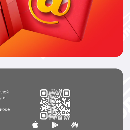
илей
уги
ибке