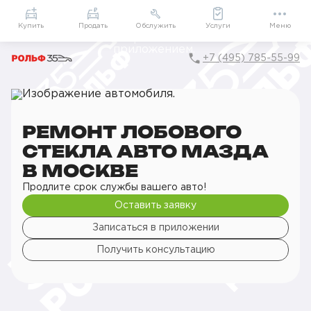
Приложение
Подарки внутри
Мой РОЛЬФ
Купить
Продать
Обслужить
Услуги
Меню
+7 (495) 785-55-99
Главная
РОЛЬФ Сервис
Сервис Mazda
Кузовной ремонт
Ремонт стекол
Ремонт лобового стекла авто
РЕМОНТ ЛОБОВОГО
СТЕКЛА АВТО МАЗДА
В МОСКВЕ
Продлите срок службы вашего авто!
Оставить заявку
Записаться в приложении
Получить консультацию