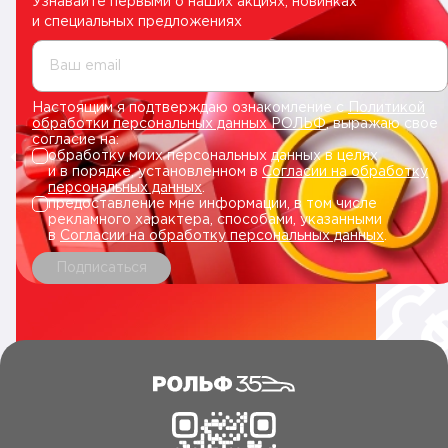
Узнавайте первыми о наших акциях, новинках
и специальных предложениях
Ваш email
Настоящим я подтверждаю ознакомление с
Политикой
обработки персональных данных РОЛЬФ
, выражаю свое
согласие на:
обработку моих персональных данных в целях
и в порядке, установленном в
Согласии на обработку
персональных данных
.
предоставление мне информации, в том числе
рекламного характера, способами, указанными
в
Согласии на обработку персональных данных
.
Подписаться