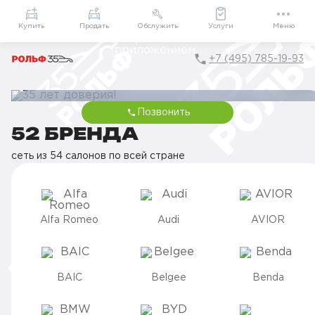
Приложение
Подарки внутри
Мой РОЛЬФ
Купить
Продать
Обслужить
Услуги
Меню
+7 (495) 785-19-93
Позвонить
35 ЛЕТ ДОВЕРИЯ!
52 БРЕНДА
От первого визита до семейной традиции вместе с вами
сеть из 54 салонов по всей стране
Alfa Romeo
Audi
AVIOR
BAIC
Belgee
Benda