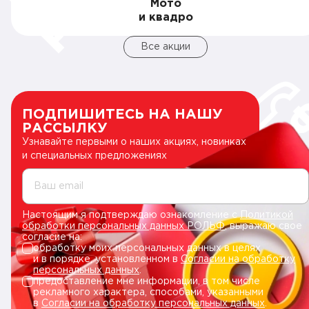
Мото
и квадро
Все акции
ПОДПИШИТЕСЬ НА НАШУ
РАССЫЛКУ
Узнавайте первыми о наших акциях, новинках
и специальных предложениях
Ваш email
Настоящим я подтверждаю ознакомление с
Политикой
обработки персональных данных РОЛЬФ
, выражаю свое
согласие на:
обработку моих персональных данных в целях
и в порядке, установленном в
Согласии на обработку
персональных данных
.
предоставление мне информации, в том числе
рекламного характера, способами, указанными
в
Согласии на обработку персональных данных
.