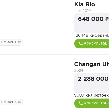
Kia Rio
Luxe
2010
648 000 ₽
126449 км
Седан
ЛЬФ ФИНАНС
Консультац
Changan U
2024
2 288 000
9089 км
Лифтбек
ЛЬФ ФИНАНС
Консультац