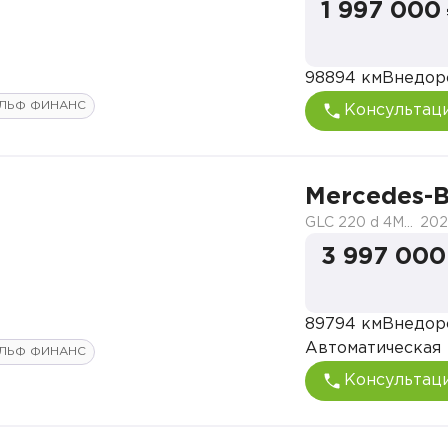
1 997 000
98894 км
Внедор
ЛЬФ ФИНАНС
Консультац
Mercedes-
GLC 220 d 4MATIC Premium
20
3 997 000
89794 км
Внедор
Автоматическая
ЛЬФ ФИНАНС
Консультац