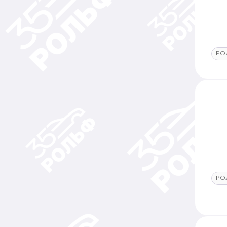
РО
РО