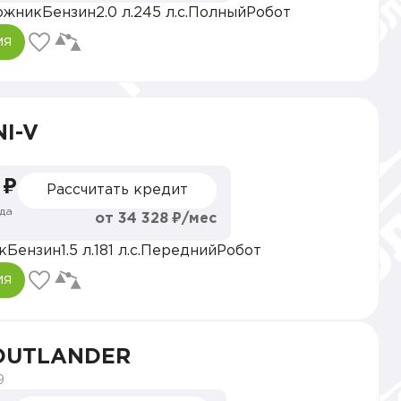
ожник
Бензин
2.0 л.
245 л.с.
Полный
Робот
ия
NI-V
 ₽
Рассчитать кредит
да
от 34 328 ₽/мес
к
Бензин
1.5 л.
181 л.с.
Передний
Робот
ия
i OUTLANDER
9