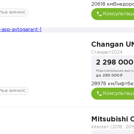
20618 км
Внедор
ЛЬФ ФИНАНС
Консультац
Changan U
Стандарт
2024
2 298 000
Максимальная выго
до 290 000 ₽
28978 км
Лифтбе
ЛЬФ ФИНАНС
Консультац
Mitsubish
Intense+ (2018-2021)
201