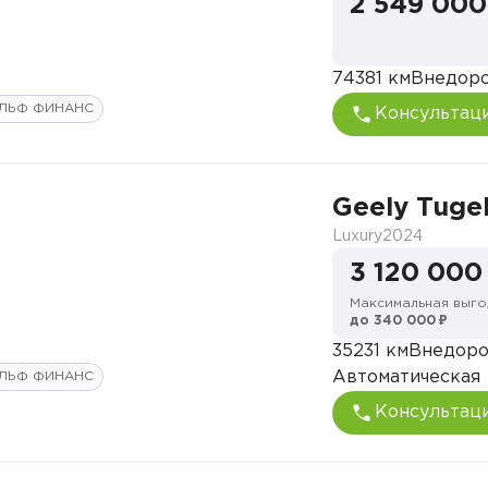
2 549 000
74381 км
Внедор
ЛЬФ ФИНАНС
Консультац
Geely Tugel
Luxury
2024
3 120 000
Максимальная выго
до 340 000 ₽
35231 км
Внедор
Автоматическая
ЛЬФ ФИНАНС
Консультац