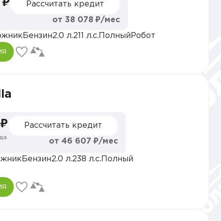
 ₽
Рассчитать кредит
от 38 078 ₽/мес
ожник
Бензин
2.0 л.
211 л.с.
Полный
Робот
ия
la
 ₽
Рассчитать кредит
да
от 46 607 ₽/мес
ожник
Бензин
2.0 л.
238 л.с.
Полный
ия