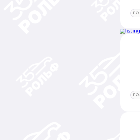
РО
РО