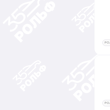
РО
РО