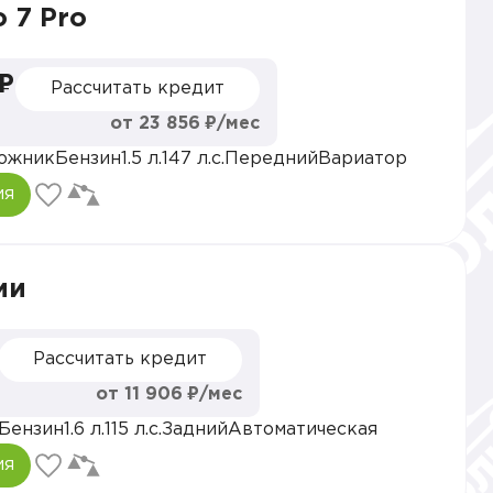
o 7 Pro
 ₽
Рассчитать кредит
от 23 856 ₽/мес
ожник
Бензин
1.5 л.
147 л.с.
Передний
Вариатор
ия
ии
Рассчитать кредит
от 11 906 ₽/мес
Бензин
1.6 л.
115 л.с.
Задний
Автоматическая
ия