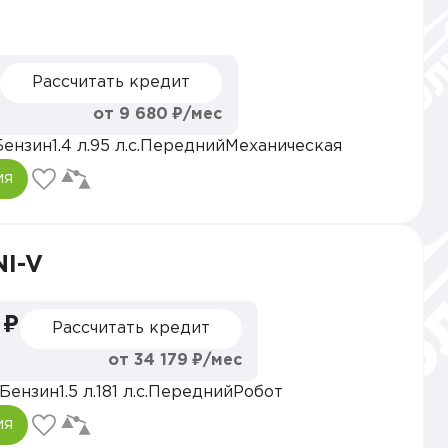
Рассчитать кредит
от 9 680 ₽/мес
Бензин
1.4 л.
95 л.с.
Передний
Механическая
ия
NI-V
 ₽
Рассчитать кредит
от 34 179 ₽/мес
Бензин
1.5 л.
181 л.с.
Передний
Робот
ия