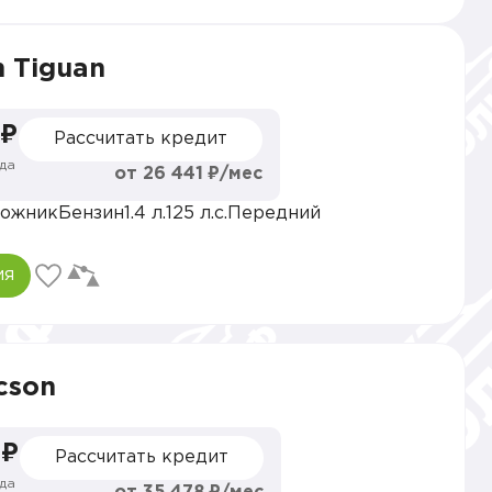
 Tiguan
 ₽
Рассчитать кредит
да
от 26 441 ₽/мес
ожник
Бензин
1.4 л.
125 л.с.
Передний
ия
cson
 ₽
Рассчитать кредит
да