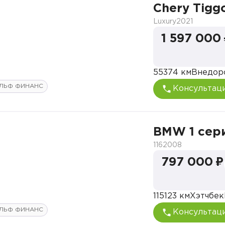
Chery Tigg
Luxury
2021
1 597 000
55374 км
Внедор
ЛЬФ ФИНАНС
Консультац
BMW 1 сер
116
2008
797 000 ₽
115123 км
Хэтчбек
ЛЬФ ФИНАНС
Консультац