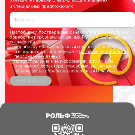
Узнавайте первыми о наших акциях, новинках
и специальных предложениях
Ваш email
Настоящим я подтверждаю ознакомление с
Политикой
обработки персональных данных РОЛЬФ
, выражаю свое
согласие на:
обработку моих персональных данных в целях
и в порядке, установленном в
Согласии на обработку
персональных данных
.
предоставление мне информации, в том числе
рекламного характера, способами, указанными
в
Согласии на обработку персональных данных
.
Подписаться