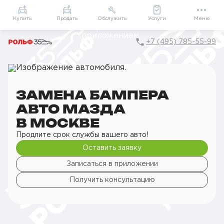
Приложение
Подарки внутри
Мой РОЛЬФ
Купить
Продать
Обслужить
Услуги
Меню
+7 (495) 785-55-99
Главная
РОЛЬФ Сервис
Сервис Mazda
Кузовной ремонт
Замена деталей кузова
Замена бампера авто
ЗАМЕНА БАМПЕРА
АВТО МАЗДА
В МОСКВЕ
Продлите срок службы вашего авто!
Оставить заявку
Записаться в приложении
Получить консультацию