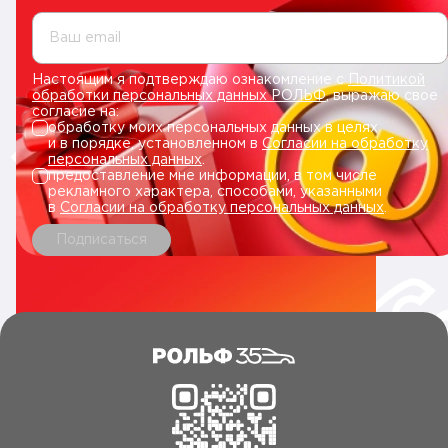
Ваш email
Настоящим я подтверждаю ознакомление с
Политикой
обработки персональных данных РОЛЬФ
, выражаю свое
согласие на:
обработку моих персональных данных в целях
и в порядке, установленном в
Согласии на обработку
персональных данных
.
предоставление мне информации, в том числе
рекламного характера, способами, указанными
в
Согласии на обработку персональных данных
.
Подписаться