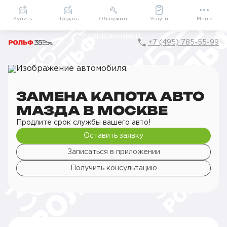
Приложение
Подарки внутри
Мой РОЛЬФ
Купить
Продать
Обслужить
Услуги
Меню
+7 (495) 785-55-99
Главная
РОЛЬФ Сервис
Сервис Mazda
Кузовной ремонт
Замена деталей кузова
Замена капота авто
ЗАМЕНА КАПОТА АВТО
МАЗДА В МОСКВЕ
Продлите срок службы вашего авто!
Оставить заявку
Записаться в приложении
Получить консультацию