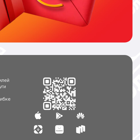
илей
уги
ибке