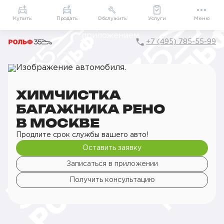
Приложение
Подарки внутри
Мой РОЛЬФ
Купить
Продать
Обслужить
Услуги
Меню
+7 (495) 785-55-99
Главная
РОЛЬФ Сервис
Сервис Renault
Детейлинг
Химчистка
Химчистка багажника
ХИМЧИСТКА
БАГАЖНИКА РЕНО
В МОСКВЕ
Продлите срок службы вашего авто!
Оставить заявку
Записаться в приложении
Получить консультацию