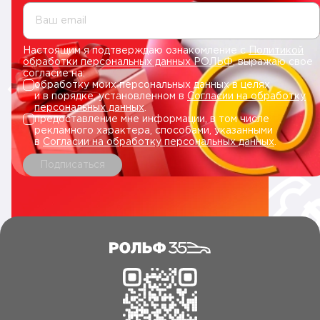
Ваш email
Настоящим я подтверждаю ознакомление с
Политикой
обработки персональных данных РОЛЬФ
, выражаю свое
согласие на:
обработку моих персональных данных в целях
и в порядке, установленном в
Согласии на обработку
персональных данных
.
предоставление мне информации, в том числе
рекламного характера, способами, указанными
в
Согласии на обработку персональных данных
.
Подписаться