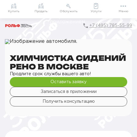
Приложение
Подарки внутри
Мой РОЛЬФ
Купить
Продать
Обслужить
Услуги
Меню
+7 (495) 785-55-99
Главная
РОЛЬФ Сервис
Сервис Renault
Детейлинг
Химчистка
Химчистка сидений
ХИМЧИСТКА СИДЕНИЙ
РЕНО В МОСКВЕ
Продлите срок службы вашего авто!
Оставить заявку
Записаться в приложении
Получить консультацию