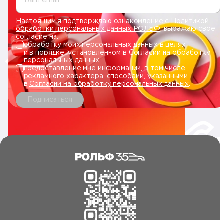
Ваш email
Настоящим я подтверждаю ознакомление с
Политикой
обработки персональных данных РОЛЬФ
, выражаю свое
согласие на:
обработку моих персональных данных в целях
и в порядке, установленном в
Согласии на обработку
персональных данных
.
предоставление мне информации, в том числе
рекламного характера, способами, указанными
в
Согласии на обработку персональных данных
.
Подписаться