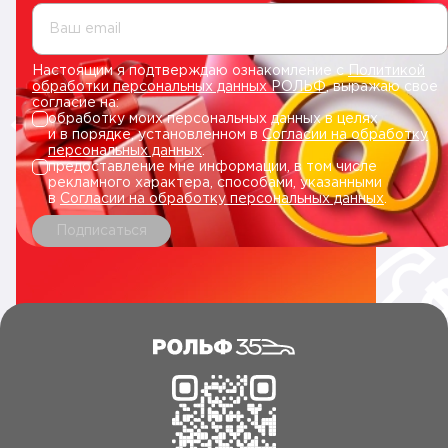
Ваш email
Настоящим я подтверждаю ознакомление с
Политикой
обработки персональных данных РОЛЬФ
, выражаю свое
согласие на:
обработку моих персональных данных в целях
и в порядке, установленном в
Согласии на обработку
персональных данных
.
предоставление мне информации, в том числе
рекламного характера, способами, указанными
в
Согласии на обработку персональных данных
.
Подписаться