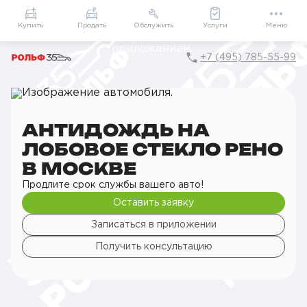
Приложение
Подарки внутри
Мой РОЛЬФ
Купить
Продать
Обслужить
Услуги
Меню
+7 (495) 785-55-99
Главная
РОЛЬФ Сервис
Сервис Renault
Детейлинг
Обработка зеркал и стёкол
Антидождь на лобовое стекло
АНТИДОЖДЬ НА
ЛОБОВОЕ СТЕКЛО РЕНО
В МОСКВЕ
Продлите срок службы вашего авто!
Оставить заявку
Записаться в приложении
Получить консультацию