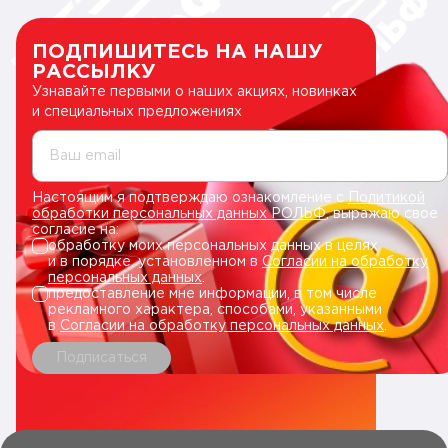
ПОДПИШИТЕСЬ НА НАШУ
РАССЫЛКУ
Узнавайте первыми о наших акциях, новинках
и специальных предложениях
Ваш email
Настоящим я подтверждаю ознакомление с
Политикой
обработки персональных данных РОЛЬФ
, выражаю свое
согласие на:
обработку моих персональных данных в целях
и в порядке, установленном в
Согласии на обработку
персональных данных
.
предоставление мне информации, в том числе
рекламного характера, способами, указанными
в
Согласии на обработку персональных данных
.
Подписаться