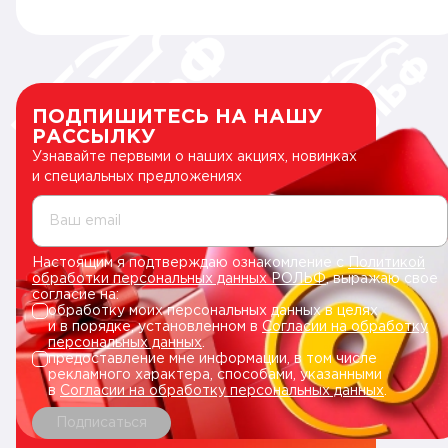
ПОДПИШИТЕСЬ НА НАШУ
РАССЫЛКУ
Узнавайте первыми о наших акциях, новинках
и специальных предложениях
Ваш email
Настоящим я подтверждаю ознакомление с
Политикой
обработки персональных данных РОЛЬФ
, выражаю свое
согласие на:
обработку моих персональных данных в целях
и в порядке, установленном в
Согласии на обработку
персональных данных
.
предоставление мне информации, в том числе
рекламного характера, способами, указанными
в
Согласии на обработку персональных данных
.
Подписаться