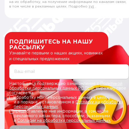
на их обработку, на получение информации по каналам связи,
в том числе в рекламных целях. Подробно
тут
.
ПОДПИШИТЕСЬ НА НАШУ
РАССЫЛКУ
Узнавайте первыми о наших акциях, новинках
и специальных предложениях
Ваш email
Настоящим я подтверждаю ознакомление с
Политикой
обработки персональных данных РОЛЬФ
, выражаю свое
согласие на:
обработку моих персональных данных в целях
и в порядке, установленном в
Согласии на обработку
персональных данных
.
предоставление мне информации, в том числе
рекламного характера, способами, указанными
в
Согласии на обработку персональных данных
.