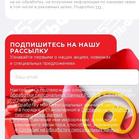
на их обработку, на получение информации по каналам связи,
в том числе в рекламных целях. Подробно
тут
.
ПОДПИШИТЕСЬ НА НАШУ
РАССЫЛКУ
Узнавайте первыми о наших акциях, новинках
и специальных предложениях
Ваш email
Настоящим я подтверждаю ознакомление с
Политикой
обработки персональных данных РОЛЬФ
, выражаю свое
согласие на:
обработку моих персональных данных в целях
и в порядке, установленном в
Согласии на обработку
персональных данных
.
предоставление мне информации, в том числе
рекламного характера, способами, указанными
в
Согласии на обработку персональных данных
.