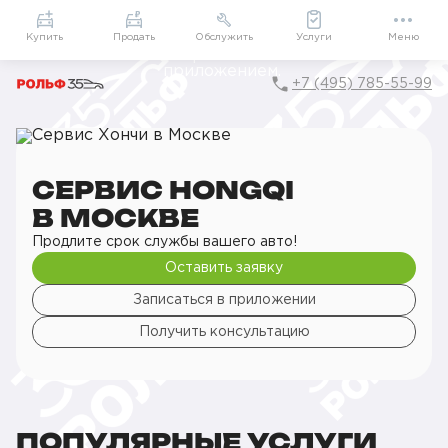
Приложение
Подарки внутри
Мой РОЛЬФ
Купить
Продать
Обслужить
Услуги
Меню
+7 (495) 785-55-99
Главная
РОЛЬФ Сервис
Автосервис Hongqi в Москве
СЕРВИС HONGQI
В МОСКВЕ
Продлите срок службы вашего авто!
Оставить заявку
Записаться в приложении
Получить консультацию
ПОПУЛЯРНЫЕ УСЛУГИ