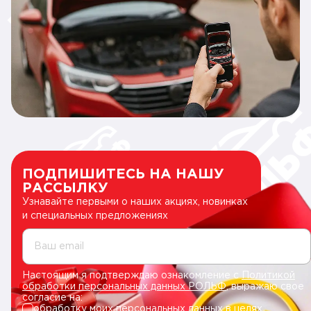
ПОДПИШИТЕСЬ НА НАШУ
РАССЫЛКУ
Узнавайте первыми о наших акциях, новинках
и специальных предложениях
Ваш email
Настоящим я подтверждаю ознакомление с
Политикой
обработки персональных данных РОЛЬФ
, выражаю свое
согласие на:
обработку моих персональных данных в целях