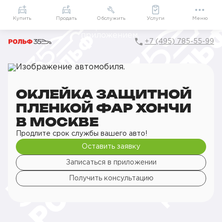
Приложение
Подарки внутри
Мой РОЛЬФ
Купить
Продать
Обслужить
Услуги
Меню
+7 (495) 785-55-99
Главная
РОЛЬФ Сервис
Сервис Hongqi
Детейлинг
Оклейка деталей кузова
Оклейка защитной пленкой фар
ОКЛЕЙКА ЗАЩИТНОЙ
ПЛЕНКОЙ ФАР ХОНЧИ
В МОСКВЕ
Продлите срок службы вашего авто!
Оставить заявку
Записаться в приложении
Получить консультацию