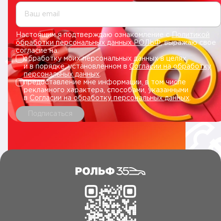
Ваш email
Настоящим я подтверждаю ознакомление с
Политикой
обработки персональных данных РОЛЬФ
, выражаю свое
согласие на:
обработку моих персональных данных в целях
и в порядке, установленном в
Согласии на обработку
персональных данных
.
предоставление мне информации, в том числе
рекламного характера, способами, указанными
в
Согласии на обработку персональных данных
.
Подписаться