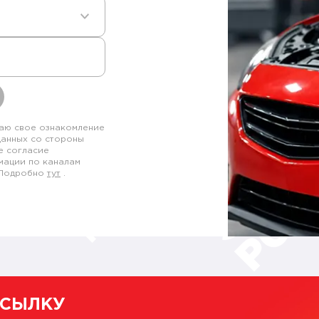
аю свое ознакомление
данных со стороны
е согласие
мации по каналам
. Подробно
тут
.
ССЫЛКУ