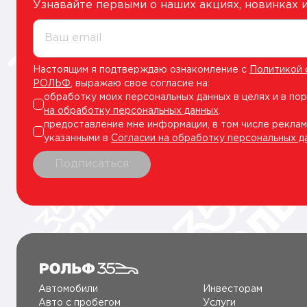
Узнавайте первыми о наших акциях, новинках
Ваш email
Настоящим я подтверждаю ознакомление с
Политикой 
РОЛЬФ
, выражаю свое согласие на:
обработку моих персональных данных в целях и в по
на обработку персональных данных
.
предоставление мне информации, в том числе реклам
указанными в
Согласии на обработку персональных д
Подписаться
Автомобили
Инвесторам
Авто c пробегом
Услуги