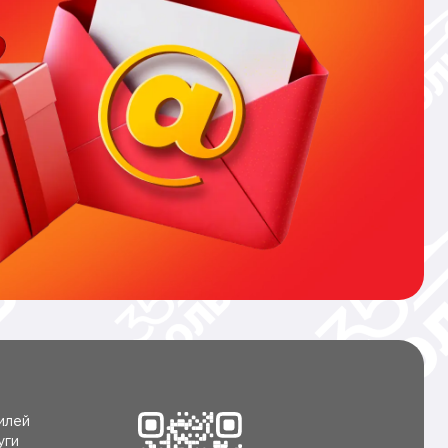
илей
уги