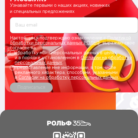
Узнавайте первыми о наших акциях, новинках
и специальных предложениях
Ваш email
Настоящим я подтверждаю ознакомление с
Политикой
обработки персональных данных РОЛЬФ
, выражаю свое
согласие на:
обработку моих персональных данных в целях
и в порядке, установленном в
Согласии на обработку
персональных данных
.
предоставление мне информации, в том числе
рекламного характера, способами, указанными
в
Согласии на обработку персональных данных
.
Подписаться