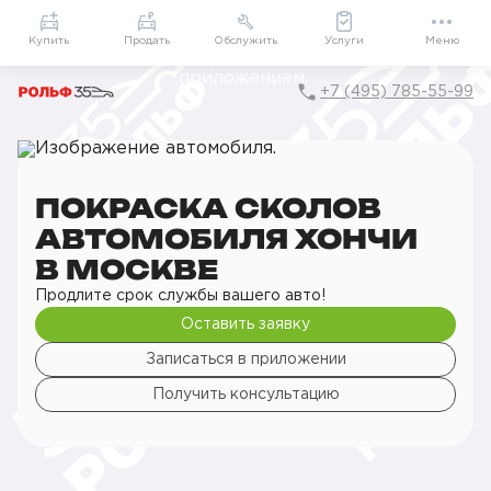
Приложение
Подарки внутри
Мой РОЛЬФ
Купить
Продать
Обслужить
Услуги
Меню
+7 (495) 785-55-99
Главная
РОЛЬФ Сервис
Сервис Hongqi
Кузовной ремонт
Покраска сколов
Покраска сколов автомобиля
ПОКРАСКА СКОЛОВ
АВТОМОБИЛЯ ХОНЧИ
В МОСКВЕ
Продлите срок службы вашего авто!
Оставить заявку
Записаться в приложении
Получить консультацию