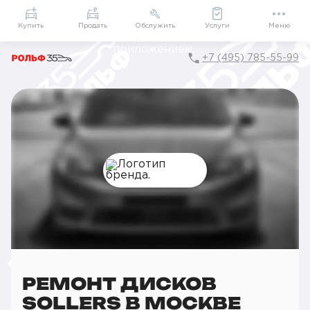
Приложение
Подарки внутри
Мой РОЛЬФ
Купить
Продать
Обслужить
Услуги
Меню
+7 (495) 785-55-99
Главная
Сервис
Сервис Sollers
Шиномонтаж
Ремонт дисков
РЕМОНТ ДИСКОВ
SOLLERS В МОСКВЕ