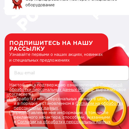
оборудование
ПОДПИШИТЕСЬ НА НАШУ
РАССЫЛКУ
Узнавайте первыми о наших акциях, новинках
и специальных предложениях
Ваш email
Настоящим я подтверждаю ознакомление с
Политикой
обработки персональных данных РОЛЬФ
, выражаю свое
согласие на:
обработку моих персональных данных в целях
и в порядке, установленном в
Согласии на обработку
персональных данных
.
предоставление мне информации, в том числе
рекламного характера, способами, указанными
в
Согласии на обработку персональных данных
.