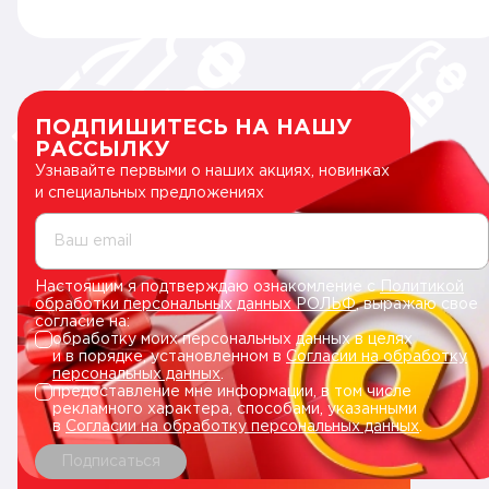
ПОДПИШИТЕСЬ НА НАШУ
РАССЫЛКУ
Узнавайте первыми о наших акциях, новинках
и специальных предложениях
Ваш email
Настоящим я подтверждаю ознакомление с
Политикой
обработки персональных данных РОЛЬФ
, выражаю свое
согласие на:
обработку моих персональных данных в целях
и в порядке, установленном в
Согласии на обработку
персональных данных
.
предоставление мне информации, в том числе
рекламного характера, способами, указанными
в
Согласии на обработку персональных данных
.
Подписаться