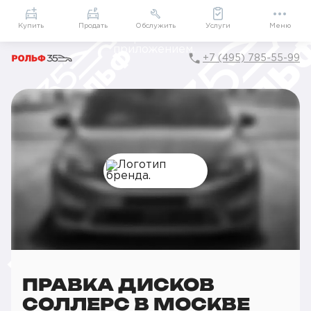
Приложение
Подарки внутри
Мой РОЛЬФ
Купить
Продать
Обслужить
Услуги
Меню
+7 (495) 785-55-99
Главная
РОЛЬФ Сервис
Сервис Sollers
Шиномонтаж
Ремонт дисков
Правка дисков
ПРАВКА ДИСКОВ
СОЛЛЕРС В МОСКВЕ