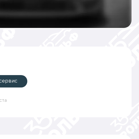
 сервис
ста