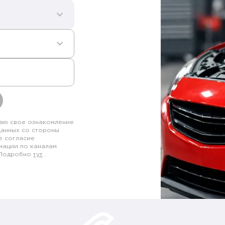
аю свое ознакомление
данных со стороны
е согласие
мации по каналам
. Подробно
тут
.