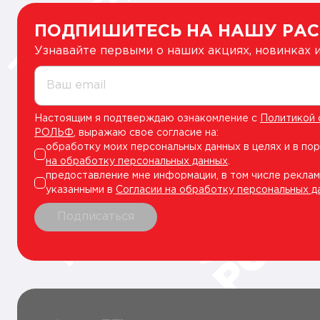
ПОДПИШИТЕСЬ НА НАШУ РА
Узнавайте первыми о наших акциях, новинках
Ваш email
Настоящим я подтверждаю ознакомление с
Политикой 
РОЛЬФ
, выражаю свое согласие на:
обработку моих персональных данных в целях и в по
на обработку персональных данных
.
предоставление мне информации, в том числе реклам
указанными в
Согласии на обработку персональных д
Подписаться