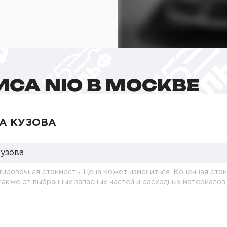
СА NIO В МОСКВЕ
А КУЗОВА
кузова
тировочная стоимость. Цена может измениться. Конечная стои
 также от выбранных запасных частей и расходных материалов