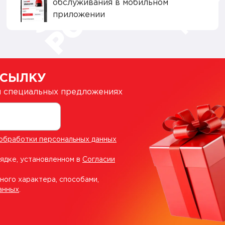
обслуживания в мобильном
приложении
ССЫЛКУ
 и специальных предложениях
обработки персональных данных
рядке, установленном в
Согласии
ного характера, способами,
анных
.