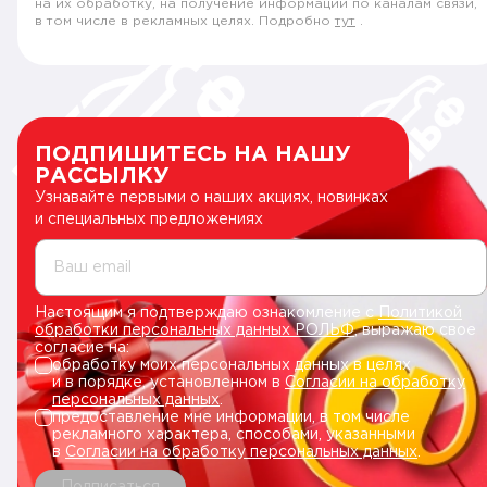
на их обработку, на получение информации по каналам связи,
в том числе в рекламных целях. Подробно
тут
.
ПОДПИШИТЕСЬ НА НАШУ
РАССЫЛКУ
Узнавайте первыми о наших акциях, новинках
и специальных предложениях
Ваш email
Настоящим я подтверждаю ознакомление с
Политикой
обработки персональных данных РОЛЬФ
, выражаю свое
согласие на:
обработку моих персональных данных в целях
и в порядке, установленном в
Согласии на обработку
персональных данных
.
предоставление мне информации, в том числе
рекламного характера, способами, указанными
в
Согласии на обработку персональных данных
.
Подписаться