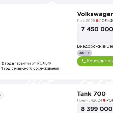
Volkswage
Peak
2026
РОЛЬФ
7 450 000
Внедорожник
Бе
лизинг
Консультац
2 года
гарантии от РОЛЬФ
1 год
сервисного обслуживания
Tank 700
т
Премиум
2024
РО
8 399 000