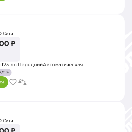
 Сити
000 ₽
.
123 л.с.
Передний
Автоматическая
0,01%
ия
 Сити
000 ₽