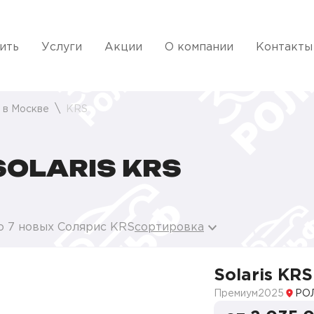
ить
Услуги
Акции
О компании
Контакты
s в Москве
KRS
OLARIS KRS
о 7 новых Солярис KRS
сортировка
Solaris KRS
Премиум
2025
РО