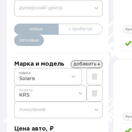
дилерский центр
новые
с пробегом
Кре
легковые
Марка и модель
добавить
марка
Solaris
модель
KRS
поколение
Кре
Цена авто, ₽