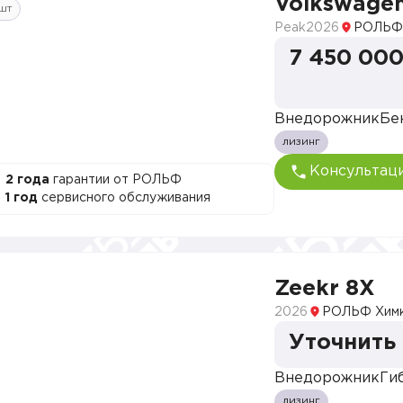
Volkswage
шт
Peak
2026
РОЛЬФ
7 450 000
Внедорожник
Бе
лизинг
Консультац
2 года
гарантии от РОЛЬФ
1 год
сервисного обслуживания
Zeekr 8X
2026
РОЛЬФ Хим
Уточнить
Внедорожник
Ги
лизинг