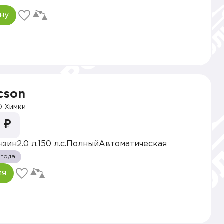
ну
cson
 Химки
 ₽
нзин
2.0 л.
150 л.с.
Полный
Автоматическая
 года!
ия