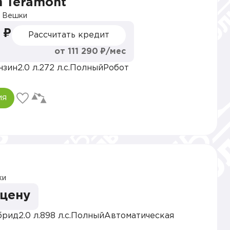
n Teramont
 Вешки
 ₽
Рассчитать кредит
от 111 290 ₽/мес
нзин
2.0 л.
272 л.с.
Полный
Робот
ия
ки
 цену
брид
2.0 л.
898 л.с.
Полный
Автоматическая