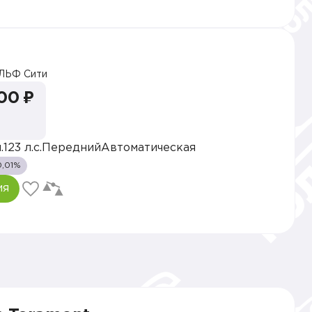
ЛЬФ Сити
00 ₽
.
123 л.с.
Передний
Автоматическая
0,01%
ия