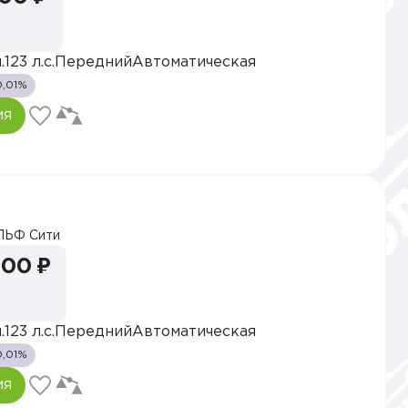
.
123 л.с.
Передний
Автоматическая
0,01%
ия
ЛЬФ Сити
000 ₽
.
123 л.с.
Передний
Автоматическая
0,01%
ия