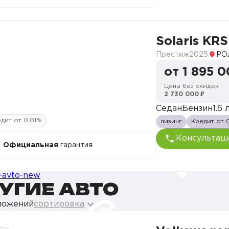
Solaris KRS
Престиж
2025
РО
от 1 895 0
Цена без скидок
2 730 000 ₽
Седан
Бензин
1.6 л
дит от 0,01%
лизинг
Кредит от 
Консультац
Официальная
гарантия
УГИЕ АВТО
ложений
сортировка