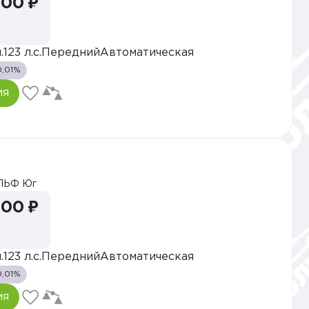
000 ₽
.
123 л.с.
Передний
Автоматическая
0,01%
ия
ЛЬФ Юг
000 ₽
.
123 л.с.
Передний
Автоматическая
0,01%
ия