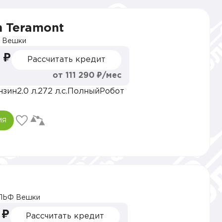
n Teramont
 Вешки
 ₽
Рассчитать кредит
от 111 290 ₽/мес
нзин
2.0 л.
272 л.с.
Полный
Робот
ия
ЛЬФ Вешки
 ₽
Рассчитать кредит