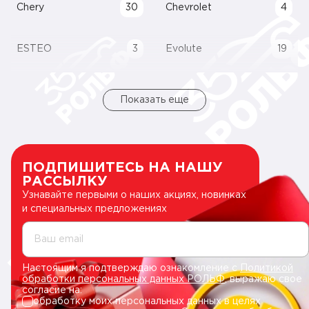
Chery
30
Chevrolet
4
ESTEO
3
Evolute
19
Показать еще
ПОДПИШИТЕСЬ НА НАШУ
РАССЫЛКУ
Узнавайте первыми о наших акциях, новинках
и специальных предложениях
Ваш email
Настоящим я подтверждаю ознакомление с
Политикой
обработки персональных данных РОЛЬФ
, выражаю свое
согласие на:
обработку моих персональных данных в целях