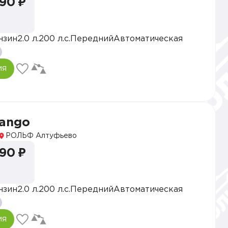
990 ₽
нзин
2.0 л.
200 л.с.
Передний
Автоматическая
ия
vango
РОЛЬФ Алтуфьево
990 ₽
нзин
2.0 л.
200 л.с.
Передний
Автоматическая
ия