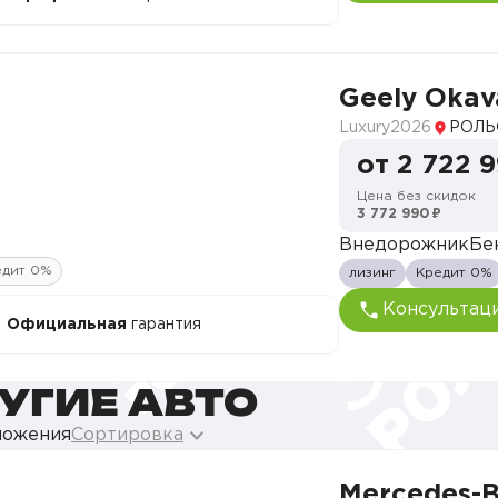
Geely Oka
Luxury
2026
РОЛЬ
от 2 722 
Цена без скидок
3 772 990 ₽
Внедорожник
Бе
едит 0%
лизинг
Кредит 0%
Консультац
Официальная
гарантия
УГИЕ АВТО
ложения
Сортировка
Mercedes-B