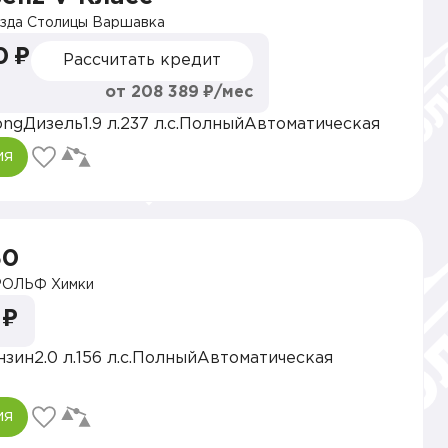
зда Столицы Варшавка
0 ₽
Рассчитать кредит
от 208 389 ₽/мес
ong
Дизель
1.9 л.
237 л.с.
Полный
Автоматическая
ия
30
РОЛЬФ Химки
 ₽
нзин
2.0 л.
156 л.с.
Полный
Автоматическая
ия