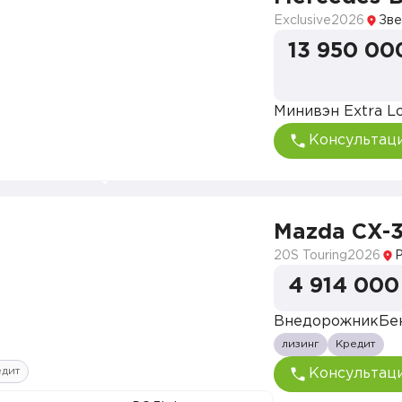
Exclusive
2026
Зве
13 950 00
Минивэн Extra L
Консультац
Mazda CX-
20S Touring
2026
4 914 000
Внедорожник
Бе
лизинг
Кредит
едит
Консультац