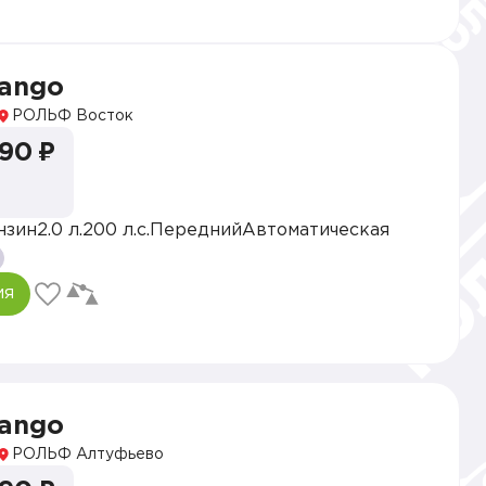
vango
РОЛЬФ Восток
990 ₽
нзин
2.0 л.
200 л.с.
Передний
Автоматическая
ия
vango
РОЛЬФ Алтуфьево