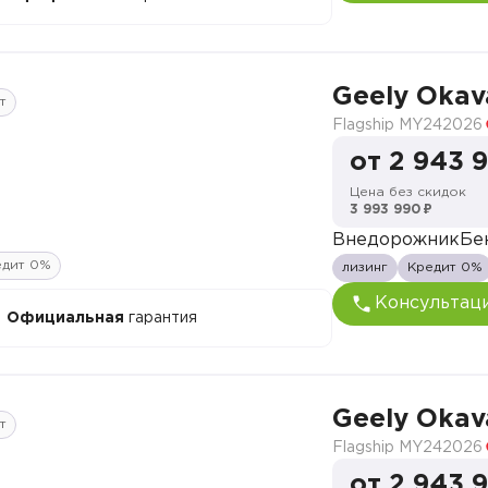
Geely Oka
т
Flagship MY24
2026
от 2 943 
Цена без скидок
3 993 990 ₽
Внедорожник
Бе
едит 0%
лизинг
Кредит 0%
Консультац
Официальная
гарантия
Geely Oka
т
Flagship MY24
2026
от 2 943 