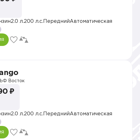
нзин
2.0 л.
200 л.с.
Передний
Автоматическая
ия
vango
ЬФ Восток
90 ₽
нзин
2.0 л.
200 л.с.
Передний
Автоматическая
ия