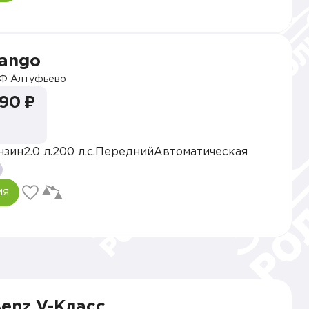
vango
Ф Алтуфьево
990 ₽
нзин
2.0 л.
200 л.с.
Передний
Автоматическая
ия
enz V-Класс