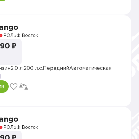
vango
РОЛЬФ Восток
990 ₽
нзин
2.0 л.
200 л.с.
Передний
Автоматическая
ия
vango
РОЛЬФ Восток
990 ₽