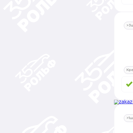
>3
Кр
>1ш