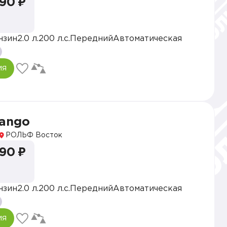
990 ₽
нзин
2.0 л.
200 л.с.
Передний
Автоматическая
ия
vango
РОЛЬФ Восток
990 ₽
нзин
2.0 л.
200 л.с.
Передний
Автоматическая
ия