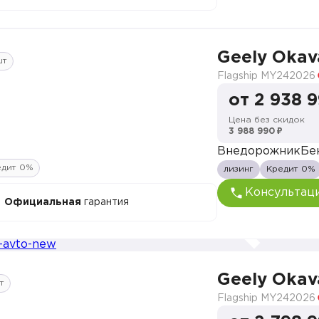
Geely Oka
шт
Flagship MY24
2026
от 2 938 
Цена без скидок
3 988 990 ₽
Внедорожник
Бе
едит 0%
лизинг
Кредит 0%
Консультац
Официальная
гарантия
Geely Oka
т
Flagship MY24
2026