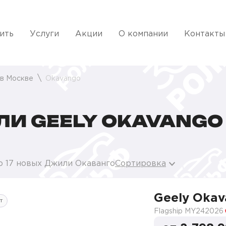
ить
Услуги
Акции
О компании
Контакты
 в Москве
Okavango
И GEELY OKAVANGO
о 17 новых Джили Окаванго
Сортировка
Geely Oka
т
Flagship MY24
2026