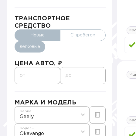
ТРАНСПОРТНОЕ
СРЕДСТВО
Кр
Новые
С пробегом
легковые
ЦЕНА АВТО, ₽
>1ш
от
до
МАРКА И МОДЕЛЬ
марка
Geely
Кр
модель
Okavango