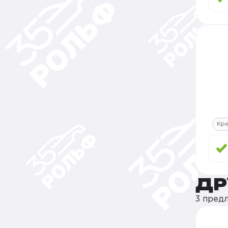
Кр
ДР
3 пред