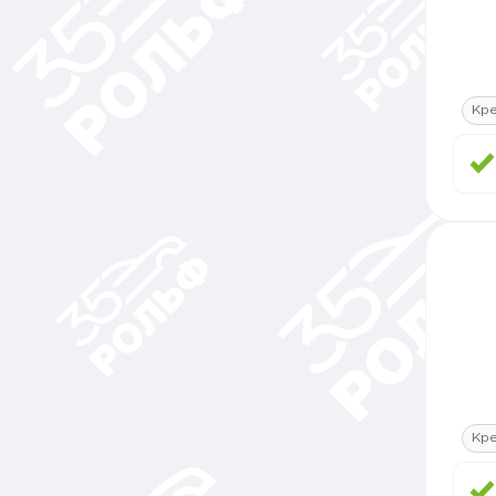
Кр
Кр