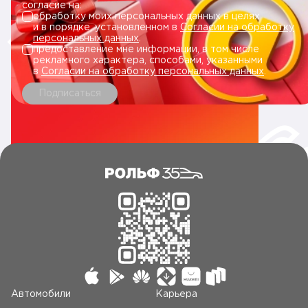
согласие на:
обработку моих персональных данных в целях
и в порядке, установленном в
Согласии на обработку
персональных данных
.
предоставление мне информации, в том числе
рекламного характера, способами, указанными
в
Согласии на обработку персональных данных
.
Подписаться
Автомобили
Карьера