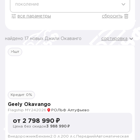
поколение
все параметры
сбросить
найдено 17 новых Джили Окаванго
сортировка
>1шт
Кредит 0%
Geely Okavango
Flagship MY24
2026
РОЛЬФ Алтуфьево
от 2 798 990 ₽
Цена без скидок
3 988 990 ₽
Внедорожник
Бензин
2.0 л.
200 л.с.
Передний
Автоматическая