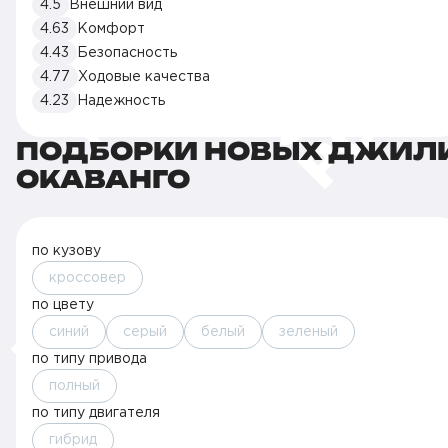
4.5
Внешний вид
4.63
Комфорт
4.43
Безопасность
4.77
Ходовые качества
4.23
Надежность
ПОДБОРКИ НОВЫХ ДЖИЛ
ОКАВАНГО
по кузову
кроссовер
по цвету
синий
серый
белый
зеленый
по типу привода
полный
по типу двигателя
гибрид