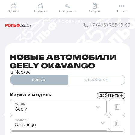
Приложение
Подарки внутри
Мой РОЛЬФ
Купить
Продать
Обслужить
Услуги
Меню
+7 (495) 785-19-93
Главная
Автомобили в наличии
Продажа новых Geely в Москве
Okavango
НОВЫЕ АВТОМОБИЛИ
GEELY OKAVANGO
в Москве
новые
с пробегом
Марка и модель
добавить
марка
Geely
модель
Okavango