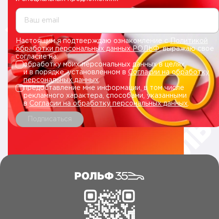
Ваш email
Настоящим я подтверждаю ознакомление с
Политикой
обработки персональных данных РОЛЬФ
, выражаю свое
согласие на:
обработку моих персональных данных в целях
и в порядке, установленном в
Согласии на обработку
персональных данных
.
предоставление мне информации, в том числе
рекламного характера, способами, указанными
в
Согласии на обработку персональных данных
.
Подписаться