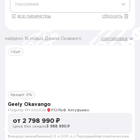
поколение
все параметры
сбросить
найдено 16 новых Джили Окаванго
сортировка
>2шт
Кредит 0%
Geely Okavango
Flagship MY24
2026
РОЛЬФ Алтуфьево
от 2 798 990 ₽
Цена без скидок
3 988 990 ₽
Внедорожник
Бензин
2.0 л.
200 л.с.
Передний
Автоматическая