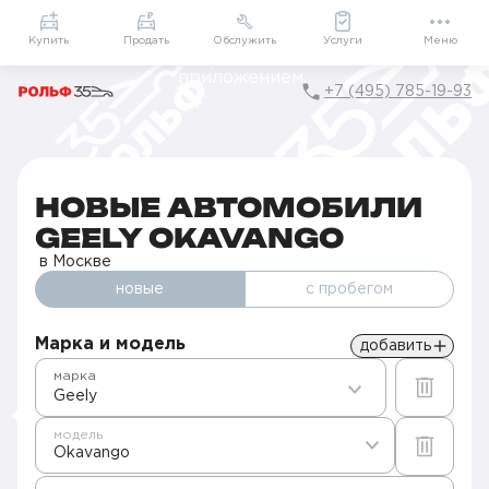
Приложение
Подарки внутри
Мой РОЛЬФ
Купить
Продать
Обслужить
Услуги
Меню
+7 (495) 785-19-93
Главная
Автомобили в наличии
Продажа новых Geely в Москве
Okavango
НОВЫЕ АВТОМОБИЛИ
GEELY OKAVANGO
в Москве
новые
с пробегом
Марка и модель
добавить
марка
Geely
модель
Okavango