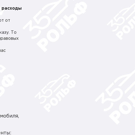
е расходы
от от
казу. То
 правовых
вас
мобиля,
нты: