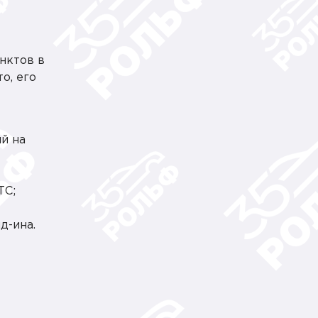
нктов в
о, его
й на
ТС;
д-ина.