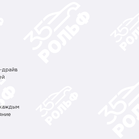
т-драйв
ей
 каждым
яние