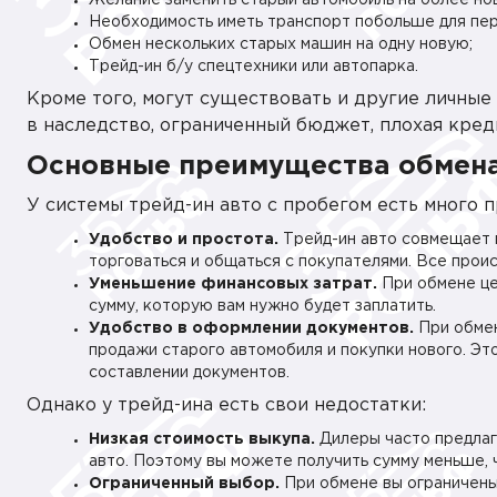
Желание заменить старый автомобиль на более но
Необходимость иметь транспорт побольше для пер
Обмен нескольких старых машин на одну новую;
Трейд-ин б/у спецтехники или автопарка.
Кроме того, могут существовать и другие личные 
в наследство, ограниченный бюджет, плохая креди
Основные преимущества обмен
У системы трейд-ин авто с пробегом есть много 
Удобство и простота.
Трейд-ин авто совмещает 
торговаться и общаться с покупателями. Все прои
Уменьшение финансовых затрат.
При обмене це
сумму, которую вам нужно будет заплатить.
Удобство в оформлении документов.
При обмен
продажи старого автомобиля и покупки нового. Э
составлении документов.
Однако у трейд-ина есть свои недостатки:
Низкая стоимость выкупа.
Дилеры часто предлаг
авто. Поэтому вы можете получить сумму меньше, 
Ограниченный выбор.
При обмене вы ограничены