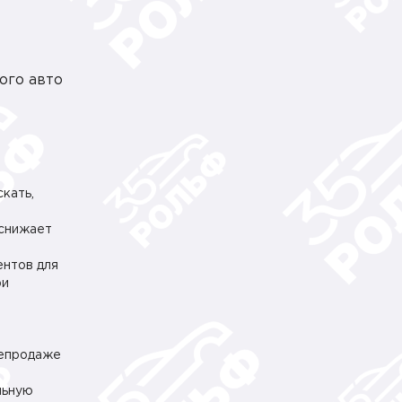
ого авто
кать,
 снижает
ентов для
ри
репродаже
льную