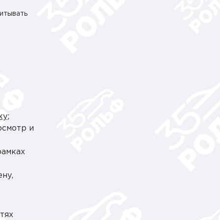
читывать
ку
;
осмотр и
рамках
ну,
тях