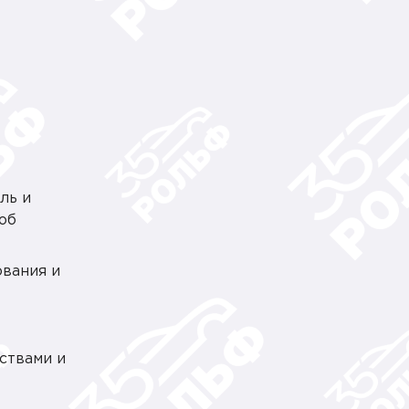
ль и
об
ования и
ствами и