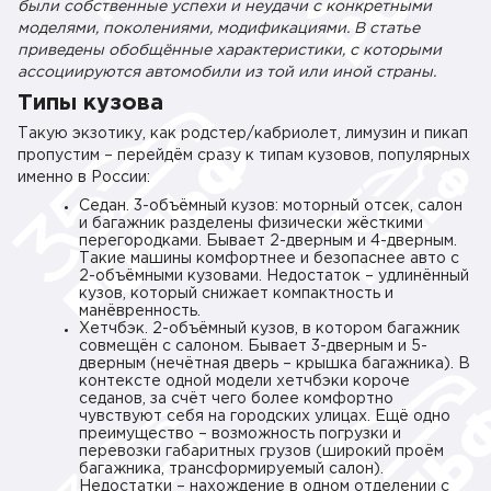
были собственные успехи и неудачи с конкретными
моделями, поколениями, модификациями. В статье
приведены обобщённые характеристики, с которыми
ассоциируются автомобили из той или иной страны.
Типы кузова
Такую экзотику, как родстер/кабриолет, лимузин и пикап
пропустим – перейдём сразу к типам кузовов, популярных
именно в России:
Седан. 3-объёмный кузов: моторный отсек, салон
и багажник разделены физически жёсткими
перегородками. Бывает 2-дверным и 4-дверным.
Такие машины комфортнее и безопаснее авто с
2-объёмными кузовами. Недостаток – удлинённый
кузов, который снижает компактность и
манёвренность.
Хетчбэк. 2-объёмный кузов, в котором багажник
совмещён с салоном. Бывает 3-дверным и 5-
дверным (нечётная дверь – крышка багажника). В
контексте одной модели хетчбэки короче
седанов, за счёт чего более комфортно
чувствуют себя на городских улицах. Ещё одно
преимущество – возможность погрузки и
перевозки габаритных грузов (широкий проём
багажника, трансформируемый салон).
Недостатки – нахождение в одном отделении с