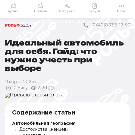
Приложение
Подарки внутри
Мой РОЛЬФ
Купить
Продать
Обслужить
Услуги
Меню
+7 (495) 785-19-93
Идеальный автомобиль
Главная
Блог
Идеальный автомобиль для себя. Гайд: что нужно уче
для себя. Гайд: что
нужно учесть при
выборе
11 марта 2025 г.
10 минут
2551
Содержание статьи
Автомобильная география
Достоинства «немцев»