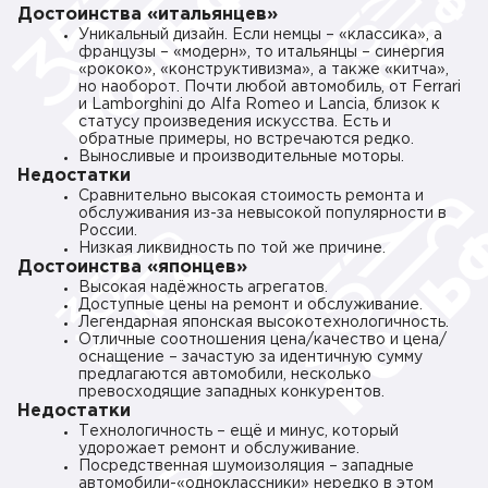
Достоинства «итальянцев»
Уникальный дизайн. Если немцы – «классика», а
французы – «модерн», то итальянцы – синергия
«рококо», «конструктивизма», а также «китча»,
но наоборот. Почти любой автомобиль, от Ferrari
и Lamborghini до Alfa Romeo и Lancia, близок к
статусу произведения искусства. Есть и
обратные примеры, но встречаются редко.
Выносливые и производительные моторы.
Недостатки
Сравнительно высокая стоимость ремонта и
обслуживания из-за невысокой популярности в
России.
Низкая ликвидность по той же причине.
Достоинства «японцев»
Высокая надёжность агрегатов.
Доступные цены на ремонт и обслуживание.
Легендарная японская высокотехнологичность.
Отличные соотношения цена/качество и цена/
оснащение – зачастую за идентичную сумму
предлагаются автомобили, несколько
превосходящие западных конкурентов.
Недостатки
Технологичность – ещё и минус, который
удорожает ремонт и обслуживание.
Посредственная шумоизоляция – западные
автомобили-«одноклассники» нередко в этом