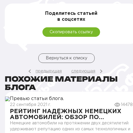
Поделитесь статьей
в соцсетях
Скопировать ссылку
Вернуться к списку
предыдущая
следующая
ПОХОЖИЕ МАТЕРИАЛЫ
БЛОГА
22 сентября 2021 г.
14478
РЕЙТИНГ НАДЁЖНЫХ НЕМЕЦКИХ
АВТОМОБИЛЕЙ: ОБЗОР ПО
РЕАЛЬНОМУ ОПЫТУ
Немецкие автомобили на протяжении двух десятилетий
ЭКСПЛУАТАЦИИ
удерживают репутацию одних из самых технологичных и