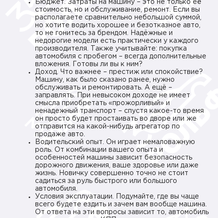
Бюджет. Затраты на машину – это не только её
стоимость, но и обслуживание, ремонт. Если вы
располагаете сравнительно небольшой суммой,
но хотите водить хорошее и безотказное авто,
то не гонитесь за брендом. Надёжные и
недорогие модели есть практически у каждого
производителя. Также учитывайте: покупка
автомобиля с пробегом – всегда дополнительные
вложения. Готовы ли вы к ним?
Доход. Что важнее – престиж или спокойствие?
Машину, как было сказано ранее, нужно
обслуживать и ремонтировать. А ещё –
заправлять. При невысоком доходе не имеет
смысла приобретать «прожорливый» и
ненадежный транспорт – спустя какое-то время
он просто будет простаивать во дворе или же
отправится на какой-нибудь агрегатор по
продаже авто.
Водительский опыт. Он играет немаловажную
роль. От комбинации вашего опыта и
особенностей машины зависит безопасность
дорожного движения, ваше здоровье или даже
жизнь. Новичку совершенно точно не стоит
садиться за руль быстрого или большого
автомобиля.
Условия эксплуатации. Подумайте, где вы чаще
всего будете ездить и зачем вам вообще машина.
От ответа на эти вопросы зависит то, автомобиль