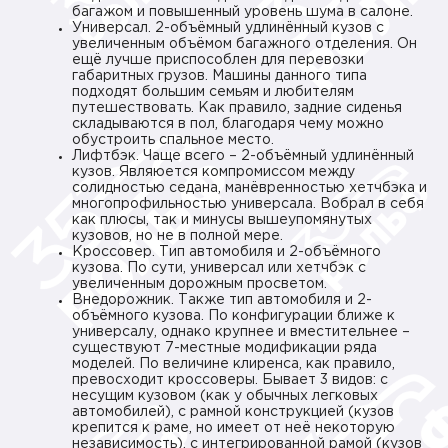
багажом и повышенный уровень шума в салоне.
Универсал. 2-объёмный удлинённый кузов с
увеличенным объёмом багажного отделения. Он
ещё лучше приспособлен для перевозки
габаритных грузов. Машины данного типа
подходят большим семьям и любителям
путешествовать. Как правило, задние сиденья
складываются в пол, благодаря чему можно
обустроить спальное место.
Лифтбэк. Чаще всего – 2-объёмный удлинённый
кузов. Являюется компромиссом между
солидностью седана, манёвренностью хетчбэка и
многопрофильностью универсала. Вобрал в себя
как плюсы, так и минусы вышеупомянутых
кузовов, но не в полной мере.
Кроссовер. Тип автомобиля и 2-объёмного
кузова. По сути, универсал или хетчбэк с
увеличенным дорожным просветом.
Внедорожник. Также тип автомобиля и 2-
объёмного кузова. По конфигурации ближе к
универсалу, однако крупнее и вместительнее –
существуют 7-местные модификации ряда
моделей. По величине клиренса, как правило,
превосходит кроссоверы. Бывает 3 видов: с
несущим кузовом (как у обычных легковых
автомобилей), с рамной конструкцией (кузов
крепится к раме, но имеет от неё некоторую
независимость), с интегрированной рамой (кузов