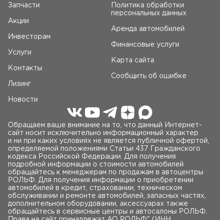
Запчасти
Политика обработки
любых задач BMW X5 — один из самых удачных
персональных данных
премиальных SUV немецкого производства, если
Акции
говорить о выносливости и универсальности. Купить
Аренда автомобилей
Инвесторам
BMW X5 Почему ценят владельцы: мощные и ресурсные
Финансовые услуги
дизельные моторы, полный привод, высокая ликвидность.
Услуги
Оптимальные версии: дизель 3.0, стандартная
Карта сайта
пневмоподвеска при регулярном обслуживании. Для кого
Контакты
Сообщить об ошибке
подойдёт: для семьи, путешествий и эксплуатации в
Лизинг
сложных климатических условиях. Audi Q5 —
оптимальный баланс кроссовера и надёжности Audi Q5
Новости
стабильно входит в число самых удачных
среднеразмерных кроссоверов немецкого рынка. Купить
Обращаем ваше внимание на то, что данный Интернет-
Audi Q5 Почему ценят владельцы: Quattro, комфортная
сайт носит исключительно информационный характер
подвеска, высокий ресурс дизельных моторов.
и ни при каких условиях не является публичной офертой,
Оптимальные версии: 2.0 TDI, классический автомат. Для
определяемой положениями Статьи 437 Гражданского
кого подойдёт: для города, трассы и умеренного
кодекса Российской Федерации. Для получения
подробной информации о стоимости автомобилей
бездорожья. Mercedes-Benz G-Class — внедорожная
обращайтесь к менеджерам по продажам в автоцентры
надёжность с запасом прочности Купить Mercedes-Benz
РОЛЬФ. Для получения информации о приобретении
G-Class Почему ценят владельцы: рамная конструкция,
автомобилей в кредит, страховании, техническом
ресурсные силовые агрегаты, полноценный полный
обслуживании и ремонте автомобилей, запасных частях,
дополнительном оборудовании, аксессуарах также
привод с блокировками и высокая живучесть на больших
обращайтесь в сервисные центры и автосалоны РОЛЬФ.
пробегах при регулярном обслуживании. Для кого
Права на сайт принадлежат AO РОЛЬФ" (ИНН