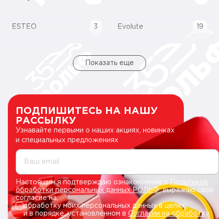
ESTEO
3
Evolute
19
Показать еще
ПОДПИШИТЕСЬ НА НАШУ
РАССЫЛКУ
Узнавайте первыми о наших акциях, новинках
и специальных предложениях
Ваш email
Настоящим я подтверждаю ознакомление с
Политикой
обработки персональных данных РОЛЬФ
, выражаю свое
согласие на:
обработку моих персональных данных в целях
и в порядке, установленном в
Согласии на обработку