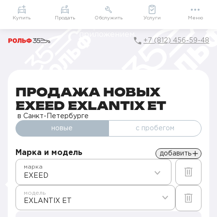
Приложение
Подарки внутри
Мой РОЛЬФ
Купить
Продать
Обслужить
Услуги
Меню
+7 (812) 456-59-48
Главная
Автомобили в наличии
Продажа новых EXEED в Санкт-Петербурге
EXLANTIX ET
ПРОДАЖА НОВЫХ
EXEED EXLANTIX ET
в Санкт-Петербурге
новые
с пробегом
Марка и модель
добавить
марка
EXEED
модель
EXLANTIX ET