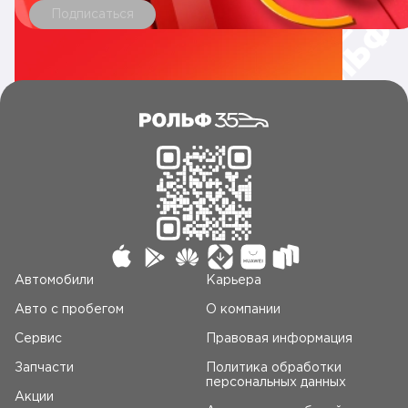
Цвет потолка Черный
Подписаться
Цветной экран с бортовым компьютером в панели
приборов 12.3'
Центральный замок с дистанционным управлением
Центральный подлокотник для 2-го ряда сидений
Шторки безопасности
Электрический стояночный тормоз с функцией AutoHold
Электрический усилитель рулевого управления
Электропривод двери багажника (открытие багажника
без помощи рук)
Электропривод складывания зеркал
Эра Глонасс
Автомобили
Карьера
Авто c пробегом
О компании
Сервис
Правовая информация
Запчасти
Политика обработки
персональных данных
Акции