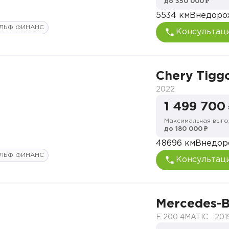
до 350 000 ₽
5534 км
Внедоро
ЛЬФ ФИНАНС
Консультац
Chery Tigg
2022
1 499 700
Максимальная выго
до 180 000 ₽
48696 км
Внедор
ЛЬФ ФИНАНС
Консультац
Mercedes-B
E 200 4MATIC Sport
201