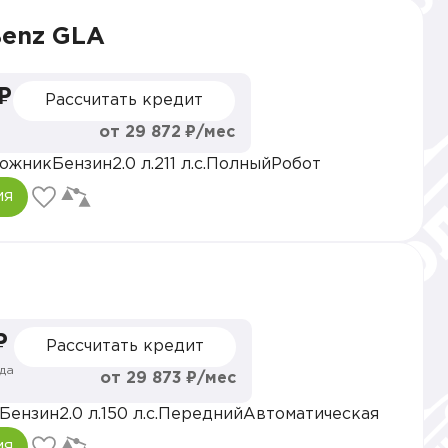
Benz GLA
 ₽
Рассчитать кредит
от 29 872 ₽/мес
ожник
Бензин
2.0 л.
211 л.с.
Полный
Робот
ия
₽
Рассчитать кредит
да
от 29 873 ₽/мес
Бензин
2.0 л.
150 л.с.
Передний
Автоматическая
ия