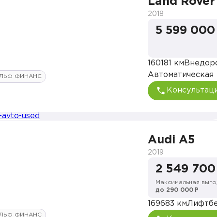
Land Rover
2018
5 599 000
160181 км
Внедор
Автоматическая
ЛЬФ ФИНАНС
Консультац
Audi A5
2019
2 549 700
Максимальная выго
до 290 000 ₽
169683 км
Лифтб
ЛЬФ ФИНАНС