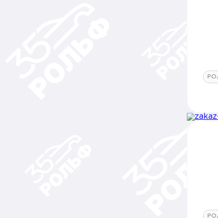
РО
РО