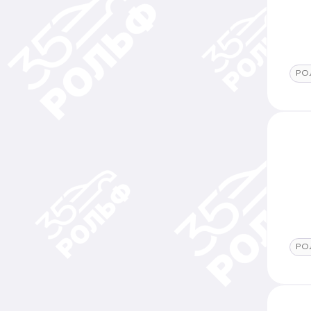
РО
РО