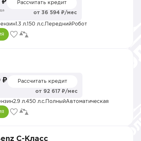
 ₽
Рассчитать кредит
да
от 36 594 ₽/мес
ензин
1.3 л.
150 л.с.
Передний
Робот
ия
 ₽
Рассчитать кредит
от 92 617 ₽/мес
ензин
2.9 л.
450 л.с.
Полный
Автоматическая
ия
enz C-Класс