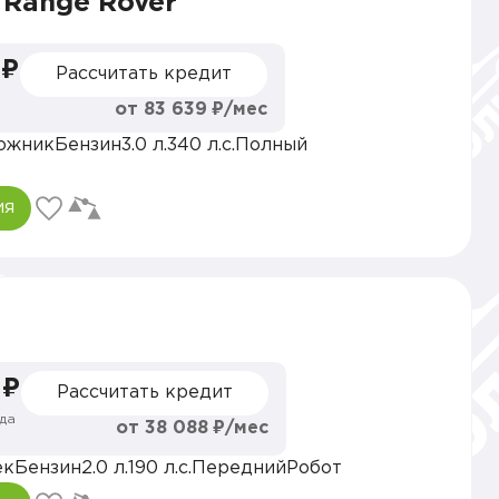
 Range Rover
 ₽
Рассчитать кредит
от 83 639 ₽/мес
ожник
Бензин
3.0 л.
340 л.с.
Полный
ия
 ₽
Рассчитать кредит
да
от 38 088 ₽/мес
ек
Бензин
2.0 л.
190 л.с.
Передний
Робот