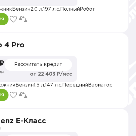
жник
Бензин
2.0 л.
197 л.с.
Полный
Робот
ия
o 4 Pro
 ₽
Рассчитать кредит
да
от 22 403 ₽/мес
ожник
Бензин
1.5 л.
147 л.с.
Передний
Вариатор
ия
enz E-Класс
9