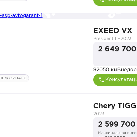
EXEED VX
President LE
2023
2 649 700
82050 км
Внедор
ЛЬФ ФИНАНС
Консультац
Chery TIGG
2023
2 599 700
Максимальная выго