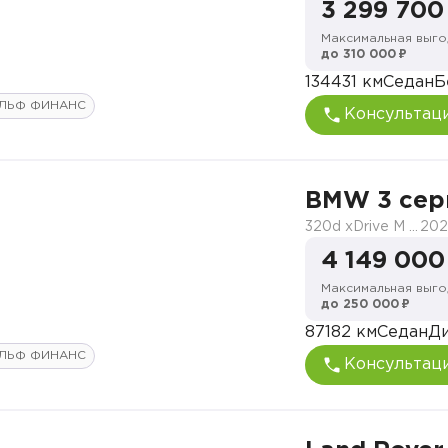
3 299 700
Максимальная выго
до 310 000 ₽
134431 км
Седан
Б
ЛЬФ ФИНАНС
Консультац
BMW 3 сер
320d xDrive M Sport Edition 21
202
4 149 000
Максимальная выго
до 250 000 ₽
87182 км
Седан
Ди
ЛЬФ ФИНАНС
Консультац