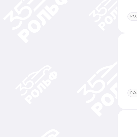
РО
РО