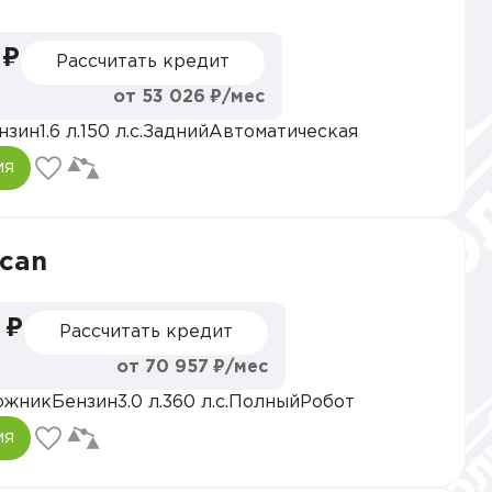
 ₽
Рассчитать кредит
от 53 026 ₽/мес
нзин
1.6 л.
150 л.с.
Задний
Автоматическая
ия
acan
 ₽
Рассчитать кредит
от 70 957 ₽/мес
ожник
Бензин
3.0 л.
360 л.с.
Полный
Робот
ия