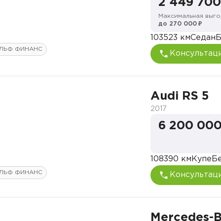
2 449 700
Максимальная выго
до 270 000 ₽
103523 км
Седан
Б
ЛЬФ ФИНАНС
Консультац
Audi RS 5
2017
6 200 000
108390 км
Купе
Б
ЛЬФ ФИНАНС
Консультац
Mercedes-B