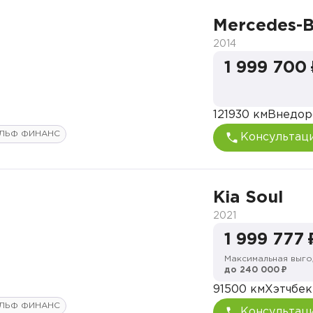
Mercedes-
2014
1 999 700
121930 км
Внедор
ЛЬФ ФИНАНС
Консультац
Kia Soul
2021
1 999 777 
Максимальная выго
до 240 000 ₽
91500 км
Хэтчбек
ЛЬФ ФИНАНС
Консультац