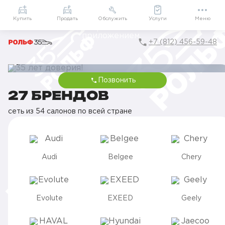
Приложение
Подарки внутри
Мой РОЛЬФ
Купить
Продать
Обслужить
Услуги
Меню
+7 (812) 456-59-48
Позвонить
35 ЛЕТ ДОВЕРИЯ!
27 БРЕНДОВ
От первого визита до семейной традиции вместе с вами
сеть из 54 салонов по всей стране
Audi
Belgee
Chery
Evolute
EXEED
Geely