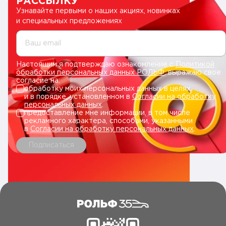
РАССЫЛКУ
Узнавайте первыми о наших акциях, новинках
и специальных предложениях
Ваш email
Настоящим я подтверждаю ознакомление с
Политикой
обработки персональных данных РОЛЬФ
, выражаю свое
согласие на:
обработку моих персональных данных в целях
и в порядке, установленном в
Согласии на обработку
персональных данных
.
предоставление мне информации, в том числе
рекламного характера, способами, указанными
в
Согласии на обработку персональных данных
.
Подписаться