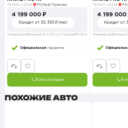
автомобили
ТЕХНО +
2026
РОЛЬФ Пулково
ТЕХНО +
2026
РО
- Полный ассортимент запасных частей
4 199 000 ₽
4 199 000
- Возможность индивидуального заказа автомобиля
Кредит от 30 393 ₽/мес
Кредит от 
Команда РОЛЬФ Пулково HAVAL PRO сделает
незабываемой покупку вашего автомобиля!!
Универсал
Бензин
2.0 л.
231 л.с.
Полный
Робот
Универсал
Бензин
2
Звоните и приезжайте ! Будем рады встрече с Вами!
Официальная
гарантия
Официальн
Консультация
Кон
ПОХОЖИЕ АВТО