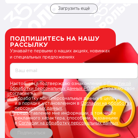
Загрузить ещё
ПОДПИШИТЕСЬ НА НАШУ
РАССЫЛКУ
Узнавайте первыми о наших акциях, новинках
и специальных предложениях
Ваш email
Настоящим я подтверждаю ознакомление с
Политикой
обработки персональных данных РОЛЬФ
, выражаю свое
согласие на:
обработку моих персональных данных в целях
и в порядке, установленном в
Согласии на обработку
персональных данных
.
предоставление мне информации, в том числе
рекламного характера, способами, указанными
в
Согласии на обработку персональных данных
.
Подписаться