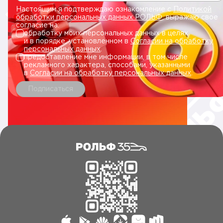
Настоящим я подтверждаю ознакомление с
Политикой
обработки персональных данных РОЛЬФ
, выражаю свое
согласие на:
обработку моих персональных данных в целях
и в порядке, установленном в
Согласии на обработку
персональных данных
.
предоставление мне информации, в том числе
рекламного характера, способами, указанными
в
Согласии на обработку персональных данных
.
Подписаться