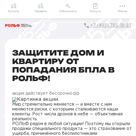
Приложение
Подарки внутри
Мой РОЛЬФ
Купить
Продать
Обслужить
Услуги
Меню
+7 (495) 785-19-93
Главная
Акции в Москве
Защитите дом и квартиру от попадания БПЛА в РОЛЬФ
ЗАЩИТИТЕ ДОМ И
КВАРТИРУ ОТ
ПОПАДАНИЯ БПЛА В
РОЛЬФ!
акция действует бессрочно
Мир стремительно меняется — и вместе с ним
меняются риски, с которыми сталкиваются наши
клиенты. Рост числа дронов в небе — объективная
реальность.
РОЛЬФ рядом в любой ситуации! Поэтому мы открыли
продажи специального продукта — это страхование от
ущерба, причинённого беспилотниками.