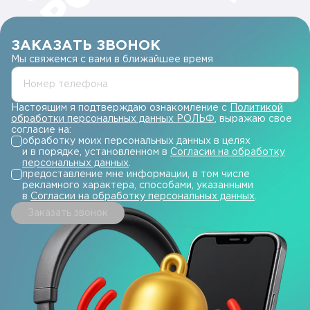
ЗАКАЗАТЬ ЗВОНОК
Мы свяжемся с вами в ближайшее время
Номер телефона
Настоящим я подтверждаю ознакомление с
Политикой
обработки персональных данных РОЛЬФ
, выражаю свое
согласие на:
обработку моих персональных данных в целях
и в порядке, установленном в
Согласии на обработку
персональных данных
.
предоставление мне информации, в том числе
рекламного характера, способами, указанными
в
Согласии на обработку персональных данных
.
Заказать звонок