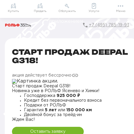
Приложение
Подарки внутри
Мой РОЛЬФ
Купить
Продать
Обслужить
Услуги
Меню
+7 (495) 785-19-93
Главная
Акции в Москве
Старт продаж DEEPAL G318!
СТАРТ ПРОДАЖ DEEPAL
G318!
акция действует бессрочно
Старт продаж Deepal G318!
Новинка уже в РОЛЬФ Ясенево и Химки!
Господдержка
925 000 ₽
Кредит без первоначального взноса
Подарки от РОЛЬФ
Гарантия
5 лет
или
150 000 км
Двойной бонус за трейд-ин
Ждем Вас!
Оставить заявку