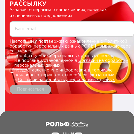
РАССЫЛКУ
Узнавайте первыми о наших акциях, новинках
и специальных предложениях
Ваш email
Настоящим я подтверждаю ознакомление с
Политикой
обработки персональных данных РОЛЬФ
, выражаю свое
согласие на:
обработку моих персональных данных в целях
и в порядке, установленном в
Согласии на обработку
персональных данных
.
предоставление мне информации, в том числе
рекламного характера, способами, указанными
в
Согласии на обработку персональных данных
.
Подписаться