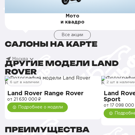
Мото
и квадро
Все акции
САЛОНЫ НА КАРТЕ
Москва
ДРУГИЕ МОДЕЛИ LAND
ROVER
6 шт в наличии
2 шт в наличи
Land Rover Range Rover
Land Rove
Sport
от 21 630 000 ₽
от 17 098 000
Подробнее о модели
Подробне
ПРЕИМУЩЕСТВА