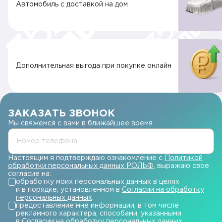
Автомобиль с доставкой на дом
Дополнительная выгода при покупке онлайн
ЗАКАЗАТЬ ЗВОНОК
Мы свяжемся с вами в ближайшее время
Номер телефона
Настоящим я подтверждаю ознакомление с
Политикой
обработки персональных данных РОЛЬФ
, выражаю свое
согласие на:
обработку моих персональных данных в целях
и в порядке, установленном в
Согласии на обработку
персональных данных
.
предоставление мне информации, в том числе
рекламного характера, способами, указанными
в
Согласии на обработку персональных данных
.