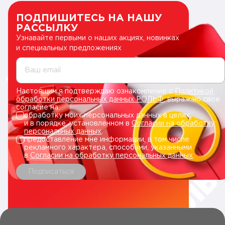
ПОДПИШИТЕСЬ НА НАШУ
РАССЫЛКУ
Узнавайте первыми о наших акциях, новинках
и специальных предложениях
Ваш email
Настоящим я подтверждаю ознакомление с
Политикой
обработки персональных данных РОЛЬФ
, выражаю свое
согласие на:
обработку моих персональных данных в целях
и в порядке, установленном в
Согласии на обработку
персональных данных
.
предоставление мне информации, в том числе
рекламного характера, способами, указанными
в
Согласии на обработку персональных данных
.
Подписаться