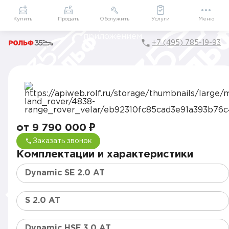
Приложение
Подарки внутри
Мой РОЛЬФ
Купить
Продать
Обслужить
Услуги
Меню
+7 (495) 785-19-93
Главная
Каталог
Автомобили Land Rover от официального дилера в Мос
Land Rover Range Rover Velar от официального дил
от 9 790 000 ₽
Заказать звонок
Комплектации и характеристики
Dynamic SE 2.0 AT
S 2.0 AT
Dynamic HSE 3.0 AT