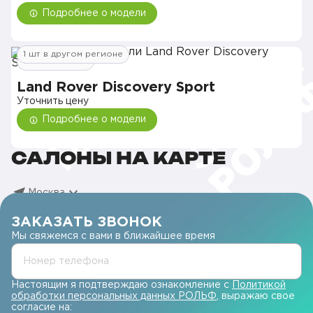
Подробнее о модели
1 шт в другом регионе
1 шт в наличии
Land Rover Discovery Sport
Уточнить цену
Подробнее о модели
САЛОНЫ НА КАРТЕ
Москва
ЗАКАЗАТЬ ЗВОНОК
Мы свяжемся с вами в ближайшее время
Номер телефона
Настоящим я подтверждаю ознакомление с
Политикой
обработки персональных данных РОЛЬФ
, выражаю свое
согласие на: