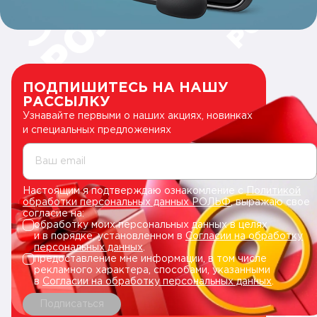
ПОДПИШИТЕСЬ НА НАШУ
РАССЫЛКУ
Узнавайте первыми о наших акциях, новинках
и специальных предложениях
Ваш email
Настоящим я подтверждаю ознакомление с
Политикой
обработки персональных данных РОЛЬФ
, выражаю свое
согласие на:
обработку моих персональных данных в целях
и в порядке, установленном в
Согласии на обработку
персональных данных
.
предоставление мне информации, в том числе
рекламного характера, способами, указанными
в
Согласии на обработку персональных данных
.
Подписаться