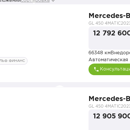
дложений
сортировка
Mercedes-B
GL 450 4MATIC
202
12 792 60
66348 км
Внедор
Автоматическая
ЛЬФ ФИНАНС
Консультац
Mercedes-B
GL 450 4MATIC
202
12 905 90