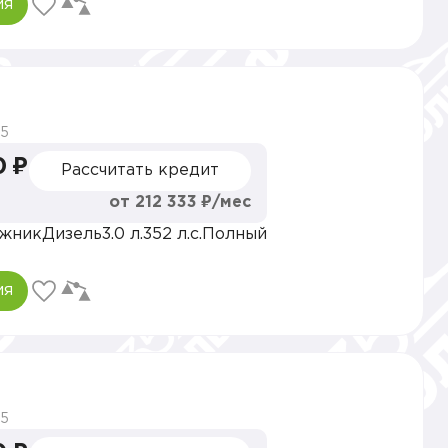
ия
5
0 ₽
Рассчитать кредит
от 212 333 ₽/мес
жник
Дизель
3.0 л.
352 л.с.
Полный
ия
5