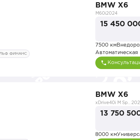
BMW X6
M60i
2024
15 450 00
7500 км
Внедоро
Автоматическая
ЛЬФ ФИНАНС
Консультац
BMW X6
xDrive40i M Sport Pro
202
13 750 50
8000 км
Универс