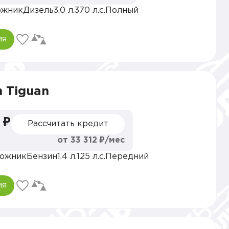
ожник
Дизель
3.0 л.
370 л.с.
Полный
ия
 Tiguan
 ₽
Рассчитать кредит
от 33 312 ₽/мес
ожник
Бензин
1.4 л.
125 л.с.
Передний
ия