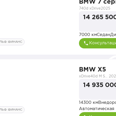
BMW 7 сер
740d xDrive
2025
14 265 50
7000 км
Седан
Ди
ЛЬФ ФИНАНС
Консультац
BMW X5
xDrive40d M Sport Pro
202
14 935 00
14300 км
Внедор
Автоматическая
ЛЬФ ФИНАНС