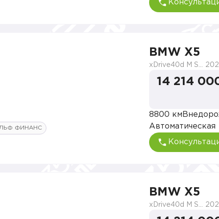
Консультац
BMW X5
xDrive40d M Sport Pro
202
14 214 00
8800 км
Внедоро
Автоматическая
ЛЬФ ФИНАНС
Консультац
BMW X5
xDrive40d M Sport Pro
202