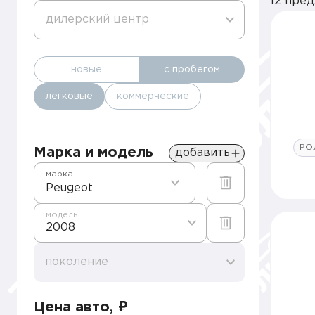
12 пре
дилерский центр
новые
с пробегом
легковые
коммерческие
РО
Марка и модель
добавить
марка
Peugeot
модель
2008
поколение
Цена авто, ₽