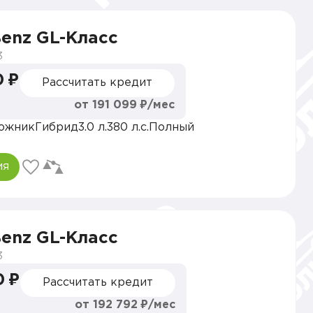
enz GL-Класс
3
0 ₽
Рассчитать кредит
от 191 099 ₽/мес
ожник
Гибрид
3.0 л.
380 л.с.
Полный
ия
enz GL-Класс
3
0 ₽
Рассчитать кредит
от 192 792 ₽/мес