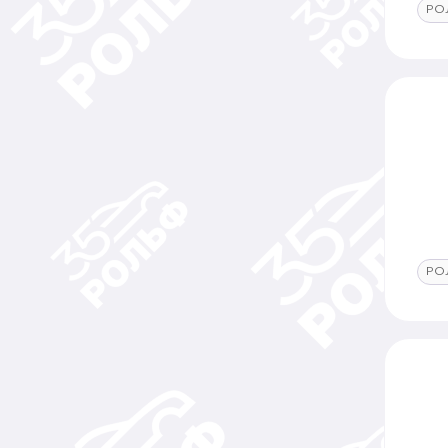
РО
РО