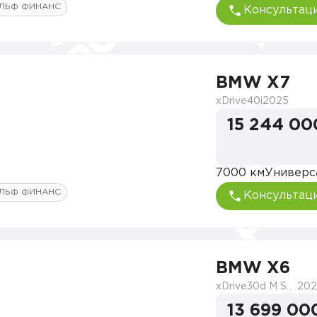
ЛЬФ ФИНАНС
Консультац
BMW X7
xDrive40i
2025
15 244 00
7000 км
Универс
ЛЬФ ФИНАНС
Консультац
BMW X6
xDrive30d M Sport
202
13 699 00