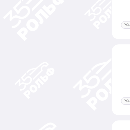
РО
РО