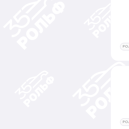
РО
РО