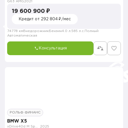
G63 AMG
2021
19 600 900 ₽
Кредит от 292 804 ₽/мес
74778 км
Внедорожник
Бензин
4.0 л.
585 л.с.
Полный
Автоматическая
Консультация
РОЛЬФ ФИНАНС
BMW X5
xDrive40d M Sport Pro
2025