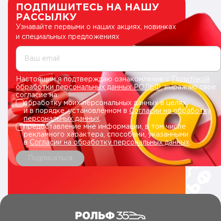
ПОДПИШИТЕСЬ НА НАШУ
РАССЫЛКУ
Узнавайте первыми о наших акциях, новинках
и специальных предложениях
Ваш email
Настоящим я подтверждаю ознакомление с
Политикой
обработки персональных данных РОЛЬФ
, выражаю свое
согласие на:
обработку моих персональных данных в целях
и в порядке, установленном в
Согласии на обработку
персональных данных
.
предоставление мне информации, в том числе
рекламного характера, способами, указанными
в
Согласии на обработку персональных данных
.
Подписаться