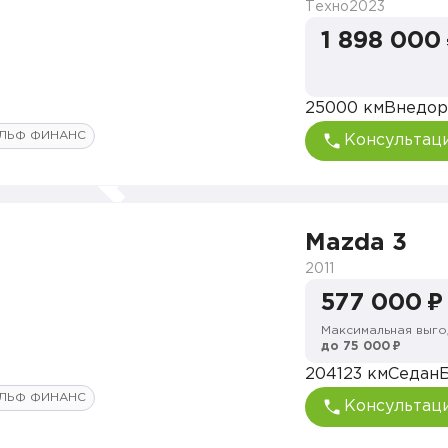
Техно
2023
1 898 000
25000 км
Внедор
ЛЬФ ФИНАНС
Консультац
Mazda 3
2011
577 000 ₽
Максимальная выго
до 75 000 ₽
204123 км
Седан
ЛЬФ ФИНАНС
Консультац