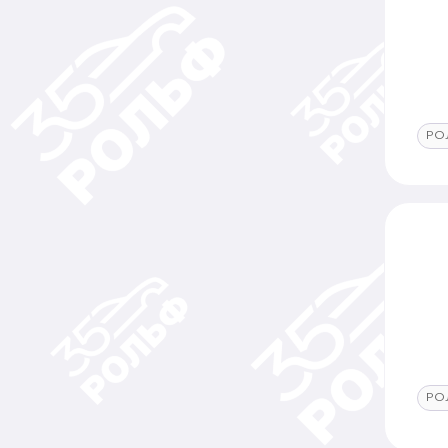
РО
РО