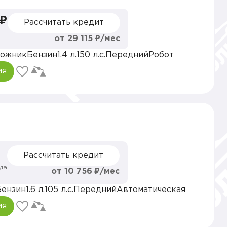
 ₽
Рассчитать кредит
от 29 115 ₽/мес
ожник
Бензин
1.4 л.
150 л.с.
Передний
Робот
ия
Рассчитать кредит
да
от 10 756 ₽/мес
Бензин
1.6 л.
105 л.с.
Передний
Автоматическая
ия