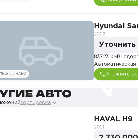
Hyundai Sa
2022
Уточнить
83723 км
Внедор
Автоматическая
Уточнить це
ЛЬФ ФИНАНС
УГИЕ АВТО
ложений
сортировка
HAVAL H9
2021
2 730 000