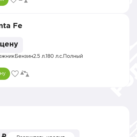
nta Fe
 цену
ожник
Бензин
2.5 л.
180 л.с.
Полный
ну
 ₽