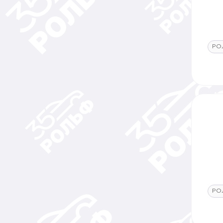
РО
РО