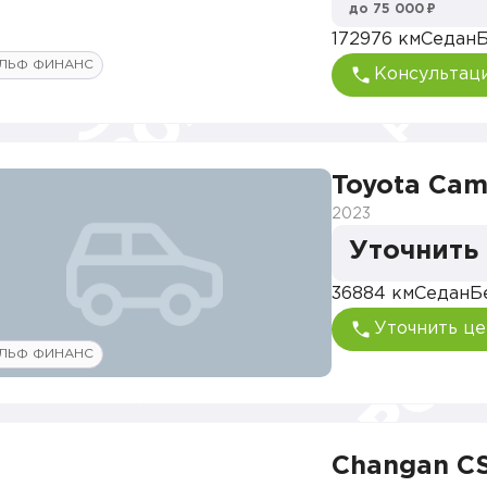
до 75 000 ₽
172976 км
Седан
Б
ЛЬФ ФИНАНС
Консультац
Toyota Cam
2023
Уточнить
36884 км
Седан
Б
Уточнить це
ЛЬФ ФИНАНС
Changan CS