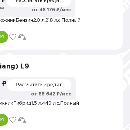
Рассчитать кредит
да
от 48 176 ₽/мес
рожник
Бензин
2.0 л.
218 л.с.
Полный
ия
xiang) L9
 ₽
Рассчитать кредит
от 86 642 ₽/мес
ожник
Гибрид
1.5 л.
449 л.с.
Полный
ия