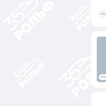
РО
РО