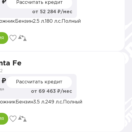
 ₽
Рассчитать кредит
от 52 284 ₽/мес
ожник
Бензин
2.5 л.
180 л.с.
Полный
ия
nta Fe
2
 ₽
Рассчитать кредит
да
от 69 463 ₽/мес
ожник
Бензин
3.5 л.
249 л.с.
Полный
ия