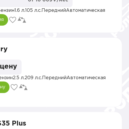
от 10 009 ₽/мес
ензин
1.6 л.
105 л.с.
Передний
Автоматическая
ия
ry
 цену
ензин
2.5 л.
209 л.с.
Передний
Автоматическая
ну
35 Plus