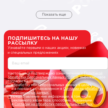
Показать еще
ПОДПИШИТЕСЬ НА НАШУ
РАССЫЛКУ
Узнавайте первыми о наших акциях, новинках
и специальных предложениях
Ваш email
Настоящим я подтверждаю ознакомление с
Политикой
обработки персональных данных РОЛЬФ
, выражаю свое
согласие на:
обработку моих персональных данных в целях
и в порядке, установленном в
Согласии на обработку
персональных данных
.
предоставление мне информации, в том числе
рекламного характера, способами, указанными
в
Согласии на обработку персональных данных
.