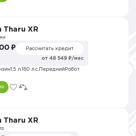
 Tharu XR
ки
000 ₽
Рассчитать кредит
от 48 549 ₽/мес
нзин
1.5 л.
160 л.с.
Передний
Робот
ия
 Tharu XR
тр