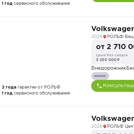
1 год
сервисного обслуживания
Volkswagen
2026
РОЛЬФ Веш
от 2 710 
Цена без скидок
3 250 000 ₽
Внедорожник
Бе
лизинг
Консультац
2 года
гарантии от РОЛЬФ
1 год
сервисного обслуживания
Volkswagen
2026
РОЛЬФ Цен