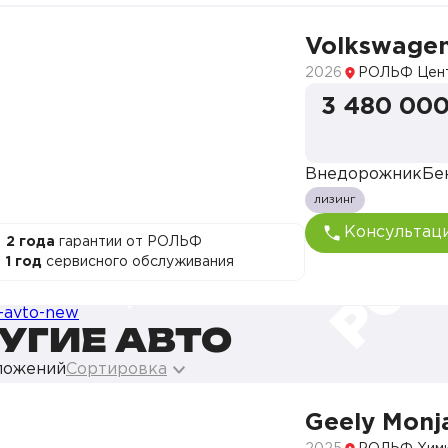
Volkswagen
2026
РОЛЬФ Цен
3 480 000
Внедорожник
Бе
лизинг
Консультац
2 года
гарантии от РОЛЬФ
1 год
сервисного обслуживания
УГИЕ АВТО
ложений
Сортировка
Geely Monj