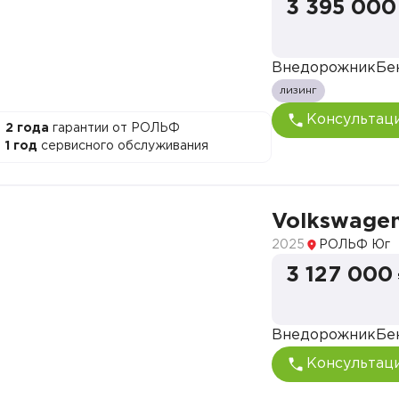
3 395 000
Внедорожник
Бе
лизинг
Консультац
2 года
гарантии от РОЛЬФ
1 год
сервисного обслуживания
Volkswagen
2025
РОЛЬФ Юг
3 127 000
Внедорожник
Бе
Консультац