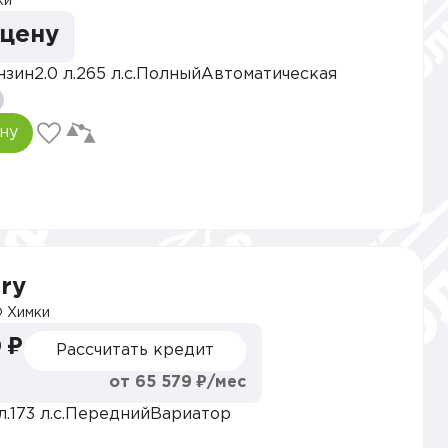
ки
 цену
нзин
2.0 л.
265 л.с.
Полный
Автоматическая
ну
ry
 Химки
 ₽
Рассчитать кредит
от 65 579 ₽/мес
л.
173 л.с.
Передний
Вариатор