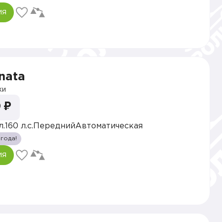
ия
nata
ки
 ₽
л.
160 л.с.
Передний
Автоматическая
 года!
ия