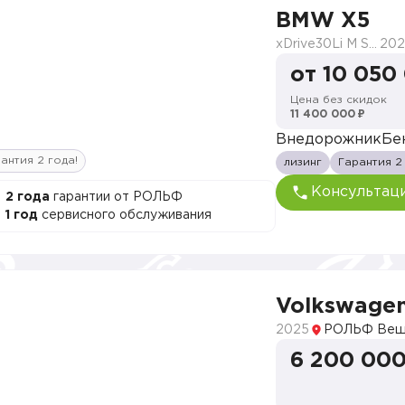
BMW X5
xDrive30Li M Sport
202
от 10 050
Цена без скидок
11 400 000 ₽
Внедорожник
Бе
антия 2 года!
лизинг
Гарантия 2
Консультац
2 года
гарантии от РОЛЬФ
1 год
сервисного обслуживания
Volkswage
2025
РОЛЬФ Веш
6 200 000