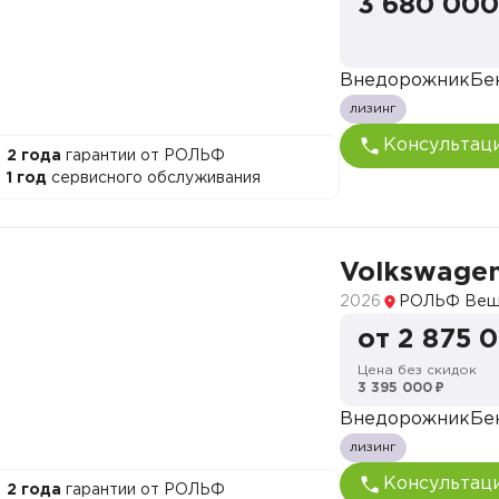
3 680 000
Внедорожник
Бе
лизинг
Консультац
2 года
гарантии от РОЛЬФ
1 год
сервисного обслуживания
Volkswagen
2026
РОЛЬФ Веш
от 2 875 
Цена без скидок
3 395 000 ₽
Внедорожник
Бе
лизинг
Консультац
2 года
гарантии от РОЛЬФ