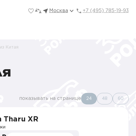
Москва
+7 (495) 785-19-93
из Китая
АЯ
показывать на странице
24
48
60
 Tharu XR
ки