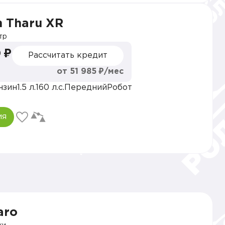
 Tharu XR
тр
 ₽
Рассчитать кредит
от 51 985 ₽/мес
нзин
1.5 л.
160 л.с.
Передний
Робот
ия
aro