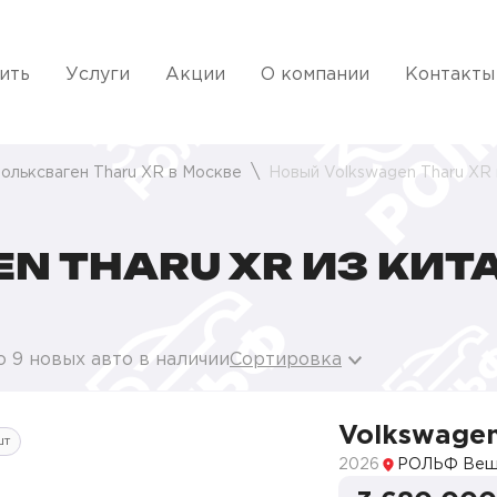
ить
Услуги
Акции
О компании
Контакты
ольксваген Tharu XR в Москве
Новый Volkswagen Tharu XR 
N THARU XR ИЗ КИТ
 9 новых авто в наличии
Сортировка
Volkswagen
шт
2026
РОЛЬФ Веш