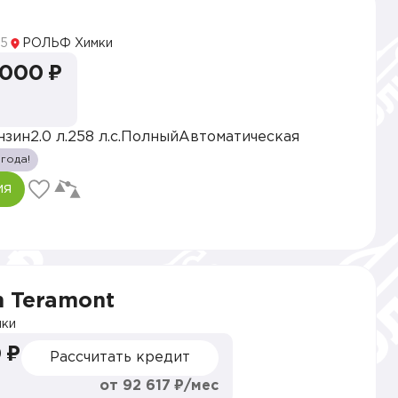
5
РОЛЬФ Химки
 000 ₽
нзин
2.0 л.
258 л.с.
Полный
Автоматическая
 года!
ия
n Teramont
ки
 ₽
Рассчитать кредит
от 92 617 ₽/мес