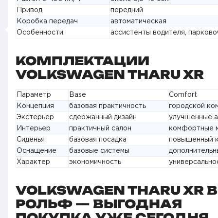
Привод
передний
Коробка передач
автоматическая
Особенности
ассистенты водителя, парково
КОМПЛЕКТАЦИИ
VOLKSWAGEN THARU XR
Параметр
Base
Comfort
Концепция
базовая практичность
городской ко
Экстерьер
сдержанный дизайн
улучшенные 
Интерьер
практичный салон
комфортные 
Сиденья
базовая посадка
повышенный 
Оснащение
базовые системы
дополнительн
Характер
экономичность
универсально
VOLKSWAGEN THARU XR В
РОЛЬФ — ВЫГОДНАЯ
ПОКУПКА УЖЕ СЕГОДНЯ