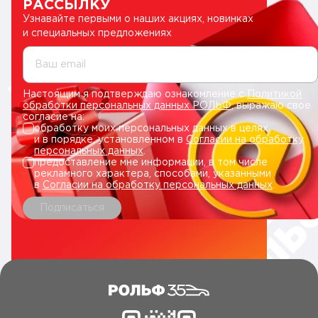
РАССЫЛКУ
Узнавайте первыми о наших акциях, новинках
и специальных предложениях
Ваш email
Настоящим я подтверждаю ознакомление с
Политикой
обработки персональных данных РОЛЬФ
, выражаю свое
согласие на:
обработку моих персональных данных в целях
и в порядке, установленном в
Согласии на обработку
персональных данных
.
предоставление мне информации, в том числе
рекламного характера, способами, указанными
в
Согласии на обработку персональных данных
.
Подписаться